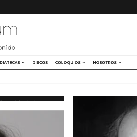
sonido
DIATECAS
DISCOS
COLOQUIOS
NOSOTROS
stas
l sonido (10)