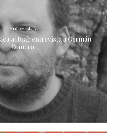
Entrevistas
ica actual: entrevista a Germán
Romero