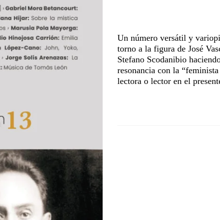
Un número versátil y variop
torno a la figura de José Vas
Stefano Scodanibio haciend
resonancia con la “feminista 
lectora o lector en el presen
Aunque el formato digital nos exe
paginación de los artículos, la f
filosofía creativa, han demandad
Stefano Scodanibbio
(la primera,
previo). Para comprender la obra 
XIX, pero también algunos ideale
viaje histórico sino también la 
(1763-1846), Giovanni Bottesini 
Cuando hacemos este tipo de comp