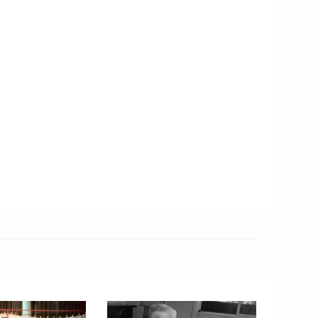
ión estilística la última palabra la tiene, siempre, el
ano a la par de las letras nos dejó la música de
ues, corroborar o refutar sus premisas sonoramente
sma página.
o de la escucha, Gabriel Mora Betancur nos plantea una
do en la era de la información ¿es posible una escucha
cur retoma el concepto de la escucha reducida
 para reflexionar sobre la hiperestimulación digital que
En un mundo gobernado por las multitareas, la
arga de estímulos auditivos, Betancur sugiere que la
un acto “resistencia perceptiva que permita recuperar la
la relación consciente con el entorno sonoro”.
 José Vasconcelos y Pitágoras? Mariana Hijar nos abre
o de Vasconcelos y nos permite descubrir aristas de su
nocíamos. Además de textualizar el paisaje sonoro que
sconcelos, la autora nos permite entender por qué las
 regidas no sólo por letras, sino también por un oído que
 nuestra tradición hacia una “epistemología del oído”.
n estandarte para la efeméride. El 25N resuena hoy en
uciones; es una fecha en que la bandera
naranjimorada
se