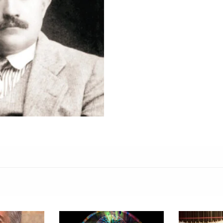
lo que buscamos dotar de una relac
lector. Por suerte el texto de Adri
Scodanibbio para que, podamos p
acompañados y sin salir de la mi
Sin perder la relevancia del act
interrogante para “Pensar el soni
reducida en el siglo XXI?” Betan
desarrollado por Pierre Schaeffer
envuelve nuestra cotidianeidad. 
contaminación sonora y la sobrec
escucha reducida se convierte en 
contemplación, la sensibilidad y 
¿Qué tienen en común la música,
una ventana sonora al pensamient
credo filosófico que quizá desco
debió acompañar la memoria de Va
ideas del aclamado educador están
desplaza el centro de gravedad de
El artículo siguiente se vuelve u
nuestro país y en nuestras instit