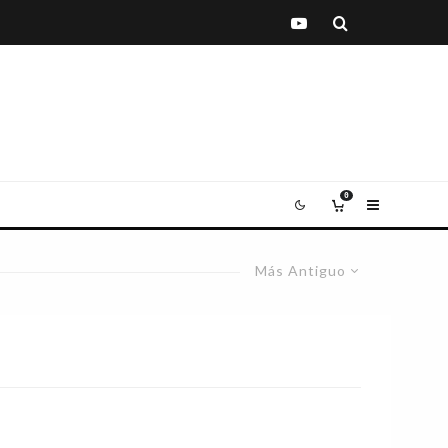
0
Más Antiguo