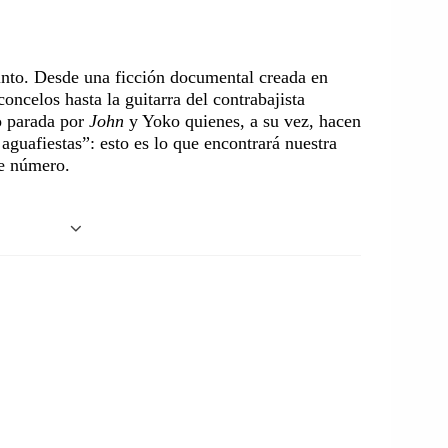
into. Desde una ficción documental creada en
concelos hasta la guitarra del contrabajista
o parada por
John
y Yoko quienes, a su vez, hacen
aguafiestas”: esto es lo que encontrará nuestra
te número.
nta de las vicisitudes relacionadas con la extensión y
igura de Scodanibbio, el eclecticismo, la complejidad de su
o a Iván Adriano una segunda parte para
La guitarra de
 por supuesto, puede leerse en Sonus en el número
de Scodanibbio, Adriano nos obliga a visitar el siglo
s del renacimiento europeo. Lo interesante no es solo el
visita a personajes como Domenico Carlo Maria Dragonetti
(1821-1889) hasta llegar a Fernando Grillo (1945-2013).
araciones o vínculos entre personajes transhistóricos a