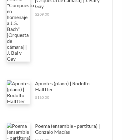
[Orquesta de cámara] | J. Bal y
Gay
$
209.00
Apuntes (piano) | Rodolfo
Halffter
$
180.00
Poema (ensamble - partitura) |
Gonzalo Macías
$
266.00