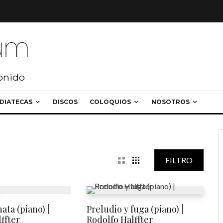
sonido
DIATECAS
DISCOS
COLOQUIOS
NOSOTROS
 últimos
FILTRO
ata (piano) |
Preludio y fuga (piano) |
ffter
Rodolfo Halffter