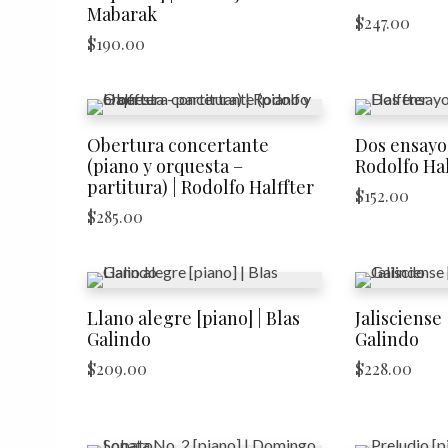
Mabarak
$
247.00
$
190.00
Obertura concertante
Dos ensayos
(piano y orquesta –
Rodolfo Hal
partitura) | Rodolfo Halffter
$
152.00
$
285.00
Llano alegre [piano] | Blas
Jalisciense 
Galindo
Galindo
$
209.00
$
228.00