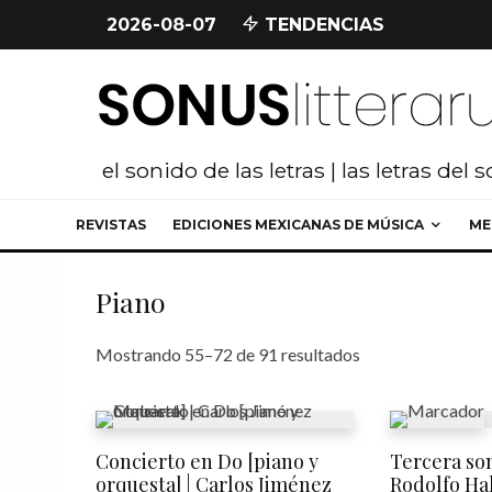
2026-08-07
TENDENCIAS
el sonido de las letras | las letras del 
REVISTAS
EDICIONES MEXICANAS DE MÚSICA
ME
Piano
Ordenado por los
Mostrando 55–72 de 91 resultados
Concierto en Do [piano y
Tercera son
orquesta] | Carlos Jiménez
Rodolfo Hal