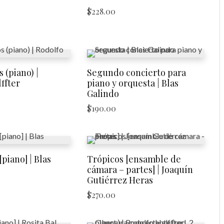
$
228.00
 (piano) |
Segundo concierto para
ffter
piano y orquesta | Blas
Galindo
$
190.00
[piano] | Blas
Trópicos [ensamble de
cámara – partes] | Joaquín
Gutiérrez Heras
$
270.00