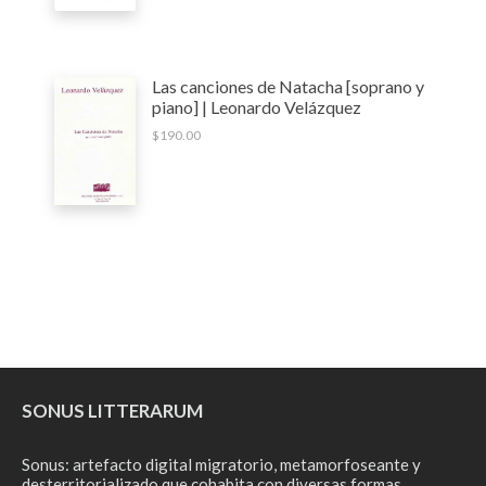
Las canciones de Natacha [soprano y
piano] | Leonardo Velázquez
$
190.00
SONUS LITTERARUM
Sonus: artefacto digital migratorio, metamorfoseante y
desterritorializado que cohabita con diversas formas