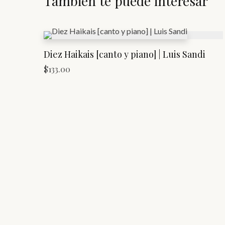
También te puede interesar
Diez Haikais [canto y piano] | Luis Sandi
$
133.00