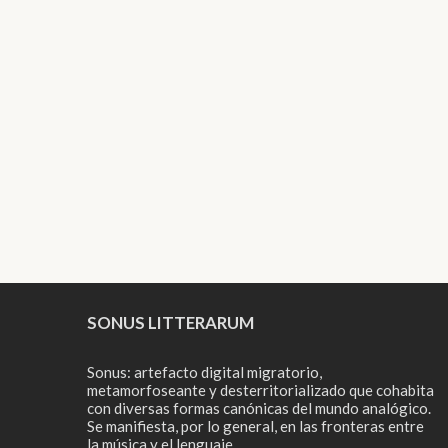
SONUS LITTERARUM
Sonus: artefacto digital migratorio,
metamorfoseante y desterritorializado que cohabita
con diversas formas canónicas del mundo analógico.
Se manifiesta, por lo general, en las fronteras entre
la música y el lenguaje.