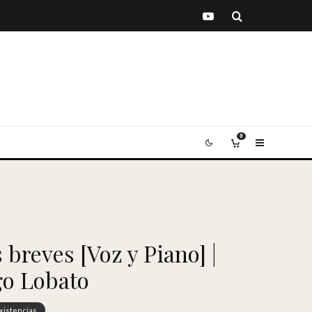
0
 breves [Voz y Piano] |
o Lobato
xistencias