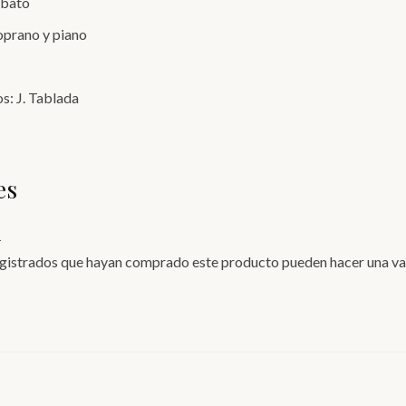
obato
oprano y piano
os: J. Tablada
es
.
registrados que hayan comprado este producto pueden hacer una va