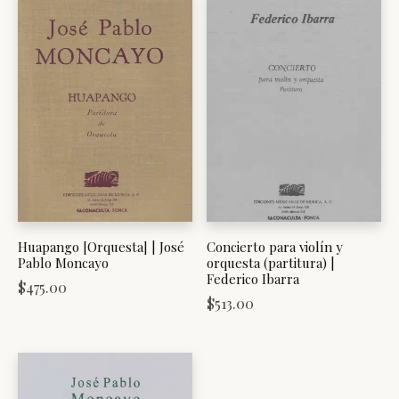
Huapango [Orquesta] | José
Concierto para violín y
Pablo Moncayo
orquesta (partitura) |
Federico Ibarra
$
475.00
$
513.00