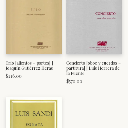
Trío [alientos – partes] |
Concierto [oboe y cuerdas –
Joaquín Gutiérrez Heras
partitura] | Luis Herrera de
la Fuente
$
216.00
$
570.00