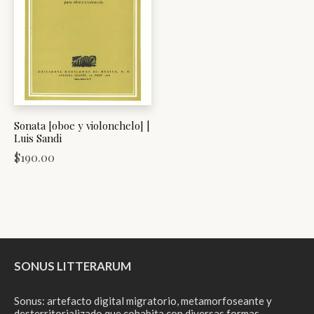
Sonata [oboe y violonchelo] |
Luis Sandi
$
190.00
SONUS LITTERARUM
Sonus: artefacto digital migratorio, metamorfoseante y
desterritorializado que cohabita con diversas formas