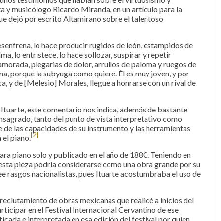
sta y musicólogo Ricardo Miranda, en un artículo para la
que dejó por escrito Altamirano sobre el talentoso
desenfrena, lo hace producir rugidos de león, estampidos de
a, lo entristece, lo hace sollozar, suspirar y repetir
amorada, plegarias de dolor, arrullos de paloma y ruegos de
ma, porque la subyuga como quiere. Él es muy joven, y por
ca, y de [Melesio] Morales, llegue a honrarse con un rival de
Ituarte, este comentario nos indica, además de bastante
onsagrado, tanto del punto de vista interpretativo como
 de las capacidades de su instrumento y las herramientas
[2]
el piano.
para piano solo y publicado en el año de 1880. Teniendo en
o, esta pieza podría considerarse como una obra grande por su
ee rasgos nacionalistas, pues Ituarte acostumbraba el uso de
 reclutamiento de obras mexicanas que realicé a inicios del
ticipar en el Festival Internacional Cervantino de ese
icada e interpretada en esa edición del festival por quien