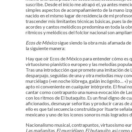
suscribe. Desde el inicio me atrapó el, ya antes menc
simples aspectos de acompañamiento de la mano izqu
nacido en el mismo lugar de residencia de mi profeso
trascender mis limitantes técnicas básicas, pues la de
acordes y cantos melódicos predomina en toda la obra 
rítmicos y melódicos del folclor nacional son ampliam
Ecos de México
sigue siendo la obra más afamada de 
la siguiente manera:
Hay que oír Ecos de México para entender cómo es qu
virtuosismo pianístico europeo y las melodías popula
Tras una introducción que promete una imitación de L
desparpajo, seguidas de una y otra melodías muy con
murciélago («en noche lóbrega, galán incógnito… «) y
apto ni conveniente en cualquier intérprete. El final 
cantar como contrapunto una nueva evocación de Las
con los ritmos de El butaquito. Es un final digno de c
aficionados, desmayar señoritas y producir caras de
ello es que tal secuencia construida por Ituarte seña
mexicano y uno de los iconos sonoros más logrados de
Nacionalismo musical, contrapuntos, virtuosismo eu
Las mañanitas
,
El murciélago
,
El butaquito
, así como