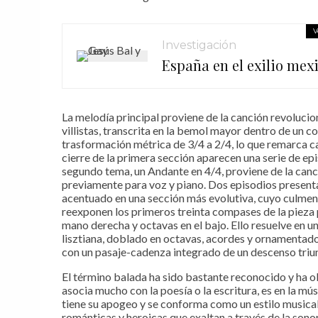
V
Investigación
España en el exilio mexi
La melodía principal proviene de la canción revolucio
villistas, transcrita en la bemol mayor dentro de un 
trasformación métrica de 3/4 a 2/4, lo que remarca c
cierre de la primera sección aparecen una serie de ep
segundo tema, un Andante en 4/4, proviene de la can
previamente para voz y piano. Dos episodios present
acentuado en una sección más evolutiva, cuyo culmen
reexponen los primeros treinta compases de la pieza 
mano derecha y octavas en el bajo. Ello resuelve en 
lisztiana, doblado en octavas, acordes y ornamentado
con un pasaje-cadenza integrado de un descenso triunf
El término balada ha sido bastante reconocido y ha o
asocia mucho con la poesía o la escritura, es en la m
tiene su apogeo y se conforma como un estilo musica
románticas y heroicas que exaltan a través de la son