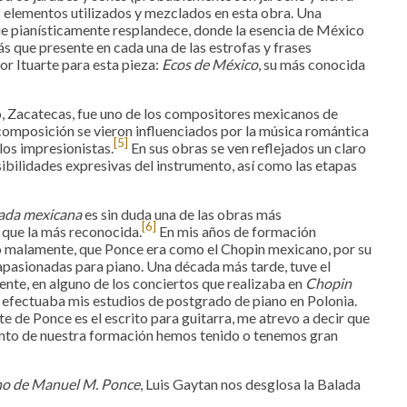
s elementos utilizados y mezclados en esta obra. Una
e pianísticamente resplandece, donde la esencia de México
 que presente en cada una de las estrofas y frases
or Ituarte para esta pieza:
Ecos de México
, su más conocida
, Zacatecas, fue uno de los compositores mexicanos de
omposición se vieron influenciados por la música romántica
[5]
los impresionistas.
En sus obras se ven reflejados un claro
ibilidades expresivas del instrumento, así como las etapas
ada mexicana
es sin duda una de las obras más
[6]
 que la más reconocida.
En mis años de formación
 o malamente, que Ponce era como el Chopin mexicano, por su
apasionadas para piano. Una década más tarde, tuve el
nte, en alguno de los conciertos que realizaba en
Chopin
s efectuaba mis estudios de postgrado de piano en Polonia.
 de Ponce es el escrito para guitarra, me atrevo a decir que
ento de nuestra formación hemos tenido o tenemos gran
ano de Manuel M. Ponce
, Luis Gaytan nos desglosa la Balada