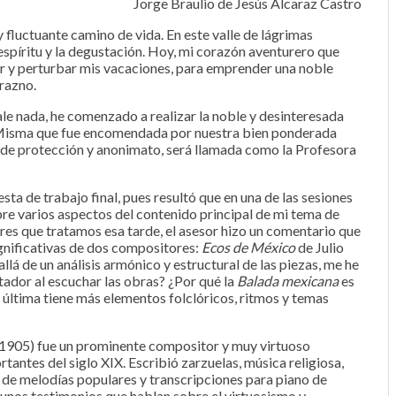
Jorge Braulio de Jesús Alcaraz Castro
 fluctuante camino de vida. En este valle de lágrimas
 espíritu y la degustación. Hoy, mi corazón aventurero que
r y perturbar mis vacaciones, para emprender una noble
urazno.
le nada, he comenzado a realizar la noble y desinteresada
 Misma que fue encomendada por nuestra bien ponderada
s, de protección y anonimato, será llamada como la Profesora
a de trabajo final, pues resultó que en una de las sesiones
re varios aspectos del contenido principal de mi tema de
es que tratamos esa tarde, el asesor hizo un comentario que
gnificativas de dos compositores:
Ecos de México
de Julio
á de un análisis armónico y estructural de las piezas, me he
ctador al escuchar las obras? ¿Por qué la
Balada mexicana
es
ta última tiene más elementos folclóricos, ritmos y temas
– 1905) fue un prominente compositor y muy virtuoso
tantes del siglo XIX. Escribió zarzuelas, música religiosa,
s de melodías populares y transcripciones para piano de
unos testimonios que hablan sobre el virtuosismo y