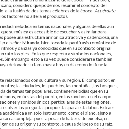
xicano, considero que podemos resumir el concepto del
o, a la fusión de dos temas célebres de la época;
Acuérdate
los factores no altera el producto).
iedad melódica en temas nacionales y algunas de ellas aún
 que su música es accesible de escuchar y asimilar para
ues posee una estructura armónica atractiva y cadenciosa, una
dijo el señor Miranda, bien tocada la paráfrasis romántica de
a ritmos y danzas ya conocidas que en su contexto original,
n rato los pies. En lo que respecta a símbolos nacionales,
. Sin embargo, esto a su vez puede considerarse también
 haya detonado su fama hasta hoy en día como lo tiene la
e relacionados con su cultura y su región. El compositor, en
mentos; las ciudades, los pueblos, las montañas, los bosques,
ada de temas tan populares, contiene melodías que en su
canos, en fiestas del pueblo, en los ranchos, en el campo,
ciones y sonidos únicos, particulares de estas regiones.
 resolver las preguntas propuestas para esta labor. Extraer
 académica a un solo instrumento, como el piano, ajeno a
a tarea compleja, pues, a pesar de haber sido excelsa, en
gar de su origen y su contexto, a causa del peso de su raíz.