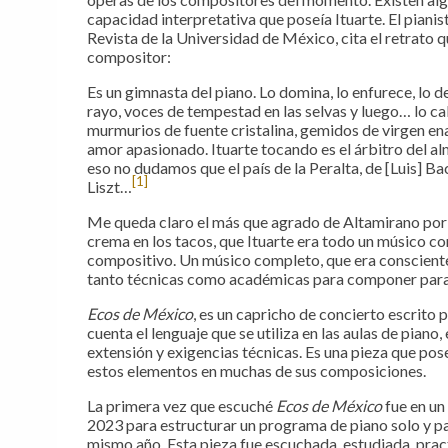
capacidad interpretativa que poseía Ituarte. El piani
Revista de la Universidad de México, cita el retrato 
compositor:
Es un gimnasta del piano. Lo domina, lo enfurece, lo 
rayo, voces de tempestad en las selvas y luego… lo calm
murmurios de fuente cristalina, gemidos de virgen en
amor apasionado. Ituarte tocando es el árbitro del al
eso no dudamos que el país de la Peralta, de [Luis] Ba
[1]
Liszt…
Me queda claro el más que agrado de Altamirano por 
crema en los tacos, que Ituarte era todo un músico c
compositivo. Un músico completo, que era consciente
tanto técnicas como académicas para componer para 
Ecos de México
, es un capricho de concierto escrito 
cuenta el lenguaje que se utiliza en las aulas de pian
extensión y exigencias técnicas. Es una pieza que pos
estos elementos en muchas de sus composiciones.
La primera vez que escuché
Ecos de México
fue en un
2023 para estructurar un programa de piano solo y par
mismo año. Esta pieza fue escuchada, estudiada, pract