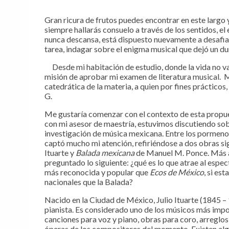
Gran ricura de frutos puedes encontrar en este largo y
siempre hallarás consuelo a través de los sentidos, el
nunca descansa, está dispuesto nuevamente a desafia
tarea, indagar sobre el enigma musical que dejó un d
Desde mi habitación de estudio, donde la vida no va
misión de aprobar mi examen de literatura musical.
catedrática de la materia, a quien por fines práctico
G.
Me gustaría comenzar con el contexto de esta propuest
con mi asesor de maestría, estuvimos discutiendo sob
investigación de música mexicana. Entre los pormenor
captó mucho mi atención, refiriéndose a dos obras si
Ituarte y
Balada mexicana
de Manuel M. Ponce. Más all
preguntado lo siguiente: ¿qué es lo que atrae al espe
más reconocida y popular que
Ecos de México
, si es
nacionales que la Balada?
Nacido en la Ciudad de México, Julio Ituarte (1845 
pianista. Es considerado uno de los músicos más impor
canciones para voz y piano, obras para coro, arreglo
óperas de los compositores del momento. Existen alg