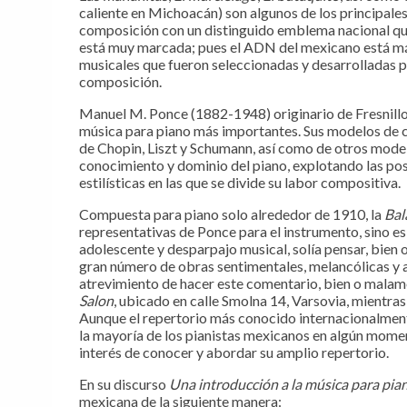
caliente en Michoacán) son algunos de los principale
composición con un distinguido emblema nacional qu
está muy marcada; pues el ADN del mexicano está más
musicales que fueron seleccionadas y desarrolladas p
composición.
Manuel M. Ponce (1882-1948) originario de Fresnillo
música para piano más importantes. Sus modelos de c
de Chopin, Liszt y Schumann, así como de otros mode
conocimiento y dominio del piano, explotando las pos
estilísticas en las que se divide su labor compositiva.
Compuesta para piano solo alrededor de 1910, la
Bal
representativas de Ponce para el instrumento, sino es
adolescente y desparpajo musical, solía pensar, bien
gran número de obras sentimentales, melancólicas y 
atrevimiento de hacer este comentario, bien o malame
Salon
, ubicado en calle Smolna 14, Varsovia, mientra
Aunque el repertorio más conocido internacionalmente
la mayoría de los pianistas mexicanos en algún mom
interés de conocer y abordar su amplio repertorio.
En su discurso
Una introducción a la música para pi
mexicana de la siguiente manera: