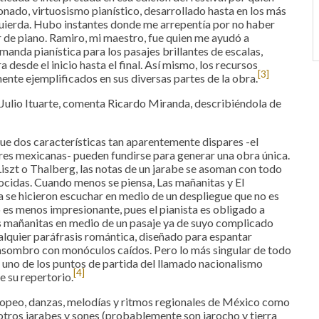
ionado, virtuosismo pianístico, desarrollado hasta en los más
ierda. Hubo instantes donde me arrepentía por no haber
r de piano. Ramiro, mi maestro, fue quien me ayudó a
manda pianística para los pasajes brillantes de escalas,
desde el inicio hasta el final. Así mismo, los recursos
[3]
ente ejemplificados en sus diversas partes de la obra.
Julio Ituarte, comenta Ricardo Miranda, describiéndola de
e dos características tan aparentemente dispares -el
res mexicanas- pueden fundirse para generar una obra única.
iszt o Thalberg, las notas de un jarabe se asoman con todo
ocidas. Cuando menos se piensa, Las mañanitas y El
a se hicieron escuchar en medio de un despliegue que no es
no es menos impresionante, pues el pianista es obligado a
 mañanitas en medio de un pasaje ya de suyo complicado
ualquier paráfrasis romántica, diseñado para espantar
 asombro con monóculos caídos. Pero lo más singular de todo
la uno de los puntos de partida del llamado nacionalismo
[4]
 su repertorio.
ropeo, danzas, melodías y ritmos regionales de México como
 otros jarabes y sones (probablemente son jarocho y tierra