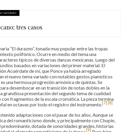
er también
cano: tres casos
naria “El durazno”, tonada muy popular entre las tropas
contexto polifónico. Ocurre en medio del tema una
aracteres típicos de diversas danzas mexicanas. Luego del
isodios basados en variaciones del primer material. El
ción Acuérdate de mí, que Ponce ya había arreglado
an el nuevo tema variado con notables gestos pianísticos
 es una hermosa progresión armónica de quintas. Se
para desembocar en un transición de notas dobles en la
una grandiosa presentación del segundo tema de cualidad
 con fragmentos de la escala cromática. La pieza termina
[7]
[8]
al en octavas por todo el registro del instrumento.
btenido adaptaciones con el pasar de los años. Aunque se
úsica del romanticismo donde, y principalmente con Chopin,
l predominante, dotada de sonoridades grandes, historias
[9]
oridad el afamado romanticismo de la época.
Pues bien,