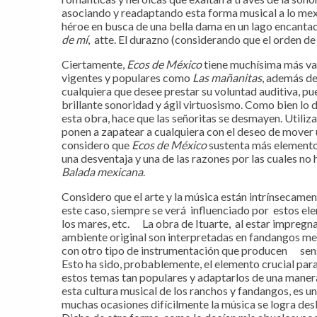
asociando y readaptando esta forma musical a lo me
héroe en busca de una bella dama en un lago encantad
de mí
, atte. El durazno (considerando que el orden de 
Ciertamente,
Ecos de México
tiene muchísima más var
vigentes y populares como
Las mañanitas
, además de
cualquiera que desee prestar su voluntad auditiva, p
brillante sonoridad y ágil virtuosismo. Como bien lo 
esta obra, hace que las señoritas se desmayen. Utiliz
ponen a zapatear a cualquiera con el deseo de mover u
considero que
Ecos de México
sustenta más elementos
una desventaja y una de las razones por las cuales no
Balada mexicana
.
Considero que el arte y la música están intrínsecament
este caso, siempre se verá influenciado por estos ele
los mares, etc. La obra de Ituarte, al estar impregn
ambiente original son interpretadas en fandangos mexi
con otro tipo de instrumentación que producen sensa
Esto ha sido, probablemente, el elemento crucial para
estos temas tan populares y adaptarlos de una manera
esta cultura musical de los ranchos y fandangos, es un
muchas ocasiones difícilmente la música se logra desli