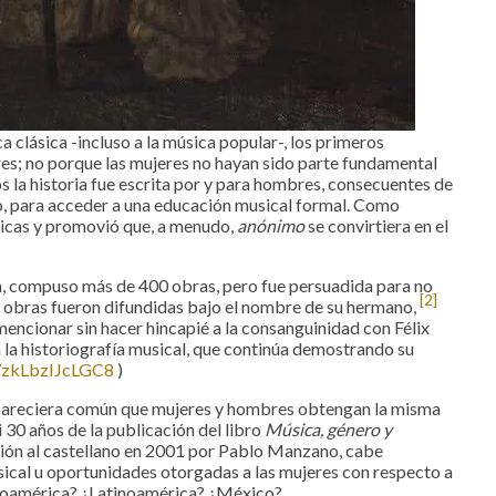
clásica -incluso a la música popular-, los primeros
es; no porque las mujeres no hayan sido parte fundamental
os la historia fue escrita por y para hombres, consecuentes de
uso, para acceder a una educación musical formal. Como
sicas y promovió que, a menudo,
anónimo
se convirtiera en el
 compuso más de 400 obras, pero fue persuadida para no
[2]
s obras fueron difundidas bajo el nombre de su hermano,
encionar sin hacer hincapié a la consanguinidad con Félix
la historiografía musical, que continúa demostrando su
7zkLbzIJcLGC8
)
, pareciera común que mujeres y hombres obtengan la misma
 30 años de la publicación del libro
Música, género y
ión al castellano en 2001 por Pablo Manzano, cabe
sical u oportunidades otorgadas a las mujeres con respecto a
inoamérica? ¿Latinoamérica? ¿México?