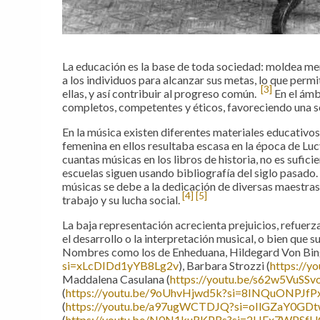
La educación es la base de toda sociedad: moldea men
a los individuos para alcanzar sus metas, lo que permi
[3]
ellas, y así contribuir al progreso común.
En el ámb
completos, competentes y éticos, favoreciendo una s
En la música existen diferentes materiales educativos,
femenina en ellos resultaba escasa en la época de Luc
cuantas músicas en los libros de historia, no es sufic
escuelas siguen usando bibliografía del siglo pasado.
músicas se debe a la dedicación de diversas maestras q
[4]
[5]
trabajo y su lucha social.
La baja representación acrecienta prejuicios, refuerza 
el desarrollo o la interpretación musical, o bien que 
Nombres como los de Enheduana, Hildegard Von Bin
si=xLcDIDd1yYB8Lg2v
), Barbara Strozzi (
https://
Maddalena Casulana (
https://youtu.be/s62w5VuS
(
https://youtu.be/9oUhvHjwd5k?si=8INQuONPJf
(
https://youtu.be/a97ugWCTDJQ?si=oIlGZaY0GD
(
https://youtu.be/N0N1kuRKPRs?si=2HFx7WPSf