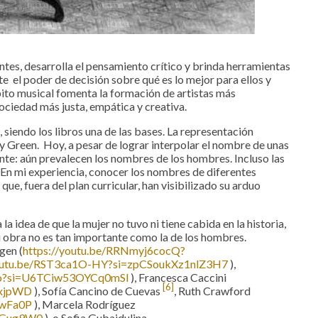
tes, desarrolla el pensamiento crítico y brinda herramientas
te el poder de decisión sobre qué es lo mejor para ellos y
ito musical fomenta la formación de artistas más
ociedad más justa, empática y creativa.
 siendo los libros una de las bases. La representación
y Green. Hoy, a pesar de lograr interpolar el nombre de unas
iente: aún prevalecen los nombres de los hombres. Incluso las
 En mi experiencia, conocer los nombres de diferentes
ue, fuera del plan curricular, han visibilizado su arduo
la idea de que la mujer no tuvo ni tiene cabida en la historia,
su obra no es tan importante como la de los hombres.
gen (
https://youtu.be/RRNmyj6cocQ?
youtu.be/RST3ca1O-HY?si=zpCSoukXz1nlZ3H7
),
Svo?si=U6TCiw53OYCq0mSl
), Francesca Caccini
[6]
PxjpWD
), Sofía Cancino de Cuevas
, Ruth Crawford
twFa0P
), Marcela Rodríguez
UGug9W0
), o Sofia Gubaidulina