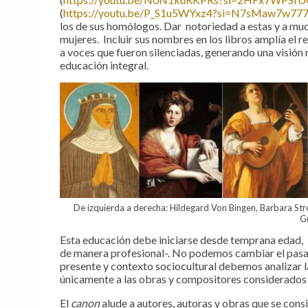
(
https://youtu.be/P_S1u5WYxz4?si=N7sMaw7w77
los de sus homólogos. Dar notoriedad a estas y a muc
mujeres. Incluir sus nombres en los libros amplía el r
a voces que fueron silenciadas, generando una visión
educación integral.
De izquierda a derecha: Hildegard Von Bingen, Barbara Str
Gu
Esta educación debe iniciarse desde temprana edad, -
de manera profesional-. No podemos cambiar el pasad
presente y contexto sociocultural debemos analizar la
únicamente a las obras y compositores considerado
El
canon
alude a autores, autoras y obras que se consi