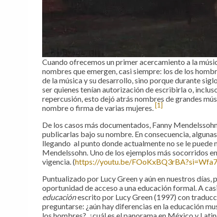
Cuando ofrecemos un primer acercamiento a la música 
nombres que emergen, casi siempre: los de los hombr
de la música y su desarrollo, sino porque durante sigl
ser quienes tenían autorización de escribirla o, incl
repercusión, esto dejó atrás nombres de grandes mú
[1]
nombre o firma de varias mujeres.
De los casos más documentados, Fanny Mendelssohn,
publicarlas bajo su nombre. En consecuencia, alguna
llegando
al punto donde actualmente no se le puede m
Mendelssohn. Uno de los ejemplos más socorridos en 
vigencia. (
https://youtu.be/FOoKxBQ3rBA?si=Wfa
Puntualizado por Lucy Green y aún en nuestros días
oportunidad de acceso a una educación formal. A casi
educación
escrito por Lucy Green (1997) con traducc
preguntarse: ¿aún hay diferencias en la educación mu
los hombres?, ¿cuál es el panorama en México y Lat