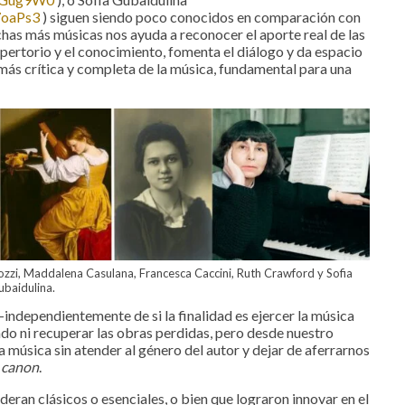
7oaPs3
) siguen siendo poco conocidos en comparación con
has más músicas nos ayuda a reconocer el aporte real de las
epertorio y el conocimiento, fomenta el diálogo y da espacio
 más crítica y completa de la música, fundamental para una
ozzi, Maddalena Casulana, Francesca Caccini, Ruth Crawford y Sofia
baidulina.
independientemente de si la finalidad es ejercer la música
o ni recuperar las obras perdidas, pero desde nuestro
 música sin atender al género del autor y dejar de aferrarnos
s
canon
.
deran clásicos o esenciales, o bien que lograron innovar en el