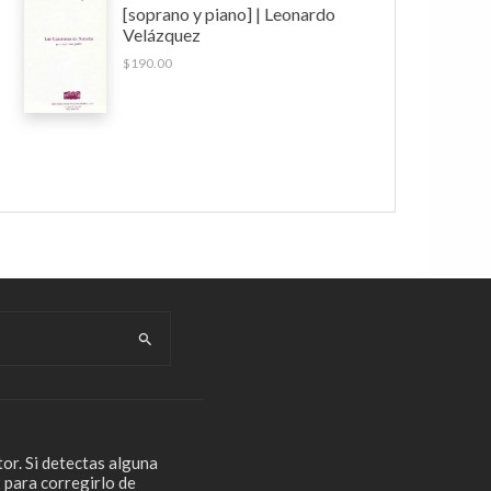
[soprano y piano] | Leonardo
Velázquez
$
190.00
or. Si detectas alguna
 para corregirlo de