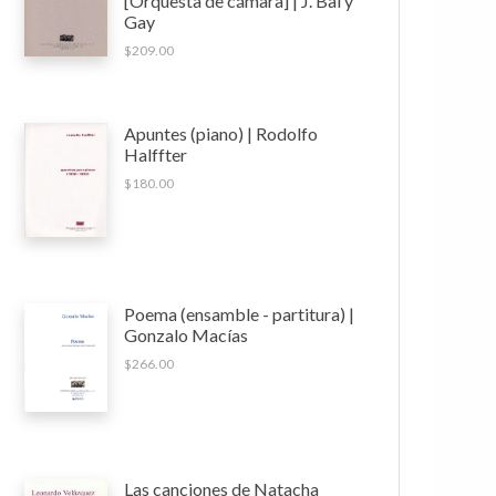
[Orquesta de cámara] | J. Bal y
Gay
$
209.00
Apuntes (piano) | Rodolfo
Halffter
$
180.00
Poema (ensamble - partitura) |
Gonzalo Macías
$
266.00
Las canciones de Natacha