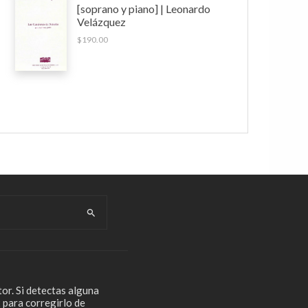
[soprano y piano] | Leonardo
Velázquez
$
190.00
or. Si detectas alguna
 para corregirlo de