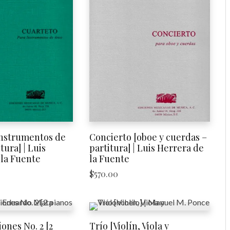
instrumentos de
Concierto [oboe y cuerdas –
tura] | Luis
partitura] | Luis Herrera de
 la Fuente
la Fuente
$
570.00
ones No. 2 [2
Trío [Violín, Viola y