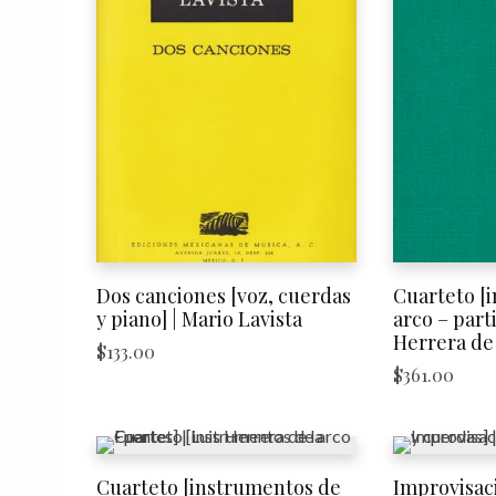
Dos canciones [voz, cuerdas
Cuarteto [
y piano] | Mario Lavista
arco – parti
Herrera de
$
133.00
$
361.00
Cuarteto [instrumentos de
Improvisaci