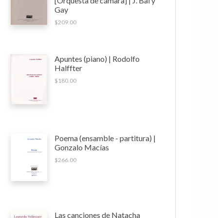
[Orquesta de cámara] | J. Bal y
Gay
$
209.00
Apuntes (piano) | Rodolfo
Halffter
$
180.00
Poema (ensamble - partitura) |
Gonzalo Macías
$
266.00
Las canciones de Natacha