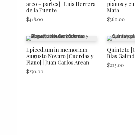
arco – partes] | Luis Herrera
pianos y cu
de la Fuente
Mata
$
418.00
$
360.00
Epicedium in memoriam
Quinteto [C
Augusto Novaro [Cuerdas y
Blas Galind
Piano] | Juan Carlos Arean
$
225.00
$
270.00