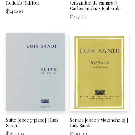
Rodolfo Halffter
[ensamble de cámara] |
Carlos Jiménez Mabarak
$
342.00
$
247.00
Suite [oboe y piano] | Luis
Sonata [oboe y violonchelo] |
Sandi
Luis Sandi
$
360.00
$
190.00