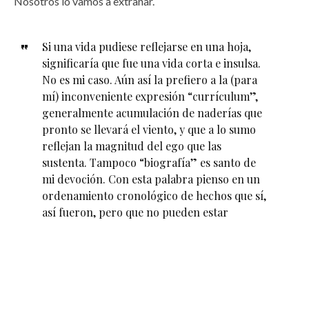
Nosotros lo vamos a extrañar.
Si una vida pudiese reflejarse en una hoja,
significaría que fue una vida corta e insulsa.
No es mi caso. Aún así la prefiero a la (para
mí) inconveniente expresión “currículum”,
generalmente acumulación de naderías que
pronto se llevará el viento, y que a lo sumo
reflejan la magnitud del ego que las
sustenta. Tampoco “biografía” es santo de
mi devoción. Con esta palabra pienso en un
ordenamiento cronológico de hechos que sí,
así fueron, pero que no pueden estar
congelados en el tiempo. Y afloran cuando
menos lo pensamos, y nos modifican, sin
relación de continuidad. Pienso en cosas que
me pasaron a los 20 años, surgen
sensaciones de los 5, se mezclan con