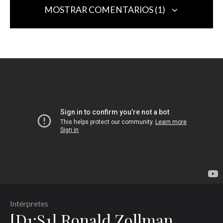
MOSTRAR COMENTARIOS (1)
Georgina Bravo Makagón
Responder
2022-12-01 a las 4:35 pm
Me encantaron las entrevistas, felicidades, se que es
imposible entrevista a todos lo relevantes, pero me faltaron
José Luis Castillo, Iván Manzanilla y Roberto Morales. Hoy
mismo en Guanajuato, tendrá lugar la presentación de un
libro de Roberto Morales, sobre el Festival Callejón del
Ruido y mañana un concierto con Mari Kimura.
Deja una respuesta
Tu dirección de correo electrónico no será publicada.
Los campos
Intérpretes
obligatorios están marcados con
*
[D1:S1] Ronald Zollman