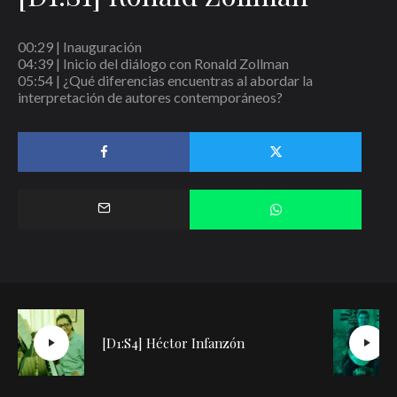
Comentario
*
00:29
| Inauguración
04:39
| Inicio del diálogo con Ronald Zollman
05:54
| ¿Qué diferencias encuentras al abordar la
interpretación de autores contemporáneos?
Nombre
*
Correo electrónico
*
Web
[D1:S4] Héctor Infanzón
Guarda mi nombre, correo electrónico y web en este navegador para la
próxima vez que comente.