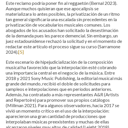
Este reclamo podría poner fin al reggaetón (Bernal 2023).
Aunque muchos quisieran que ese apocalipsis se
materializara lo antes posibles, la privatización de un ritmo
tan general significaría una escalada sin precedentes en la
privatización de vocabularios musicales comunes. Los
abogados de los acusados han solicitado la desestimación
de la demanda pues les parece demencial. Sin embargo, un
juez estadounidense rechazó la solicitud y en el momento de
redactar este artículo el proceso sigue su curso (Sarramone
2024).
[5]
Este escenario de hipejudicialización de la composición
musical ha favorecido que la interpolación esté cobrando
una importancia central en el negocio de la música. Entre
2018 y 2021 Sony Music Publishing, la editorial musical más
grande del mundo, recibió el doble de solicitudes para
sampleos e interpolaciones que en períodos anteriores.
Además, ha contratado a más representantes A&R (Artists
and Repertoire) para promover sus propios catálogos
(Millman 2021). Para algunos observadores, hacia 2017 se
vivió un momento crítico en el uso de la interpolación:
aparecieron una gran cantidad de producciones que
interpolaban músicas preexistentes y muchas de ellas
alcanzaron niveles muy altos de calidad (Leight 2018).