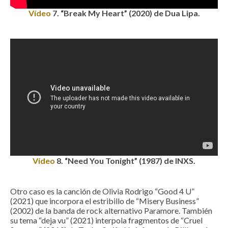
Vídeo
7
.
“Break My Heart” (2020) de Dua Lipa.
Vídeo
8
. “Need You Tonight” (1987) de INXS.
Otro caso es la canción de Olivia Rodrigo “Good 4 U”
(2021) que incorpora el estribillo de “Misery Business”
(2002) de la banda de rock alternativo Paramore. También
su tema “deja vu” (2021) interpola fragmentos de “Cruel