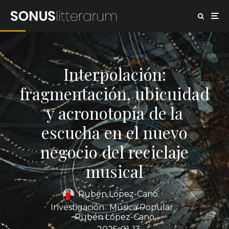
Interpolación:
fragmentación, ubicuidad
y acronotopía de la
escucha en el nuevo
negocio del reciclaje
musical
Rubén López-Cano
·
Investigación
Música Popular
Rubén López-Cano