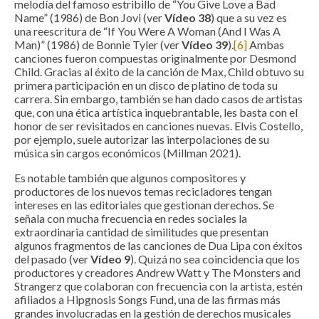
melodía del famoso estribillo de “You Give Love a Bad
Name” (1986) de Bon Jovi (ver
Vídeo 38
) que a su vez es
una reescritura de “If You Were A Woman (And I Was A
Man)” (1986) de Bonnie Tyler (ver
Vídeo 39
).
[6]
Ambas
canciones fueron compuestas originalmente por Desmond
Child. Gracias al éxito de la canción de Max, Child obtuvo su
primera participación en un disco de platino de toda su
carrera. Sin embargo, también se han dado casos de artistas
que, con una ética artística inquebrantable, les basta con el
honor de ser revisitados en canciones nuevas. Elvis Costello,
por ejemplo, suele autorizar las interpolaciones de su
música sin cargos económicos (Millman 2021).
Es notable también que algunos compositores y
productores de los nuevos temas recicladores tengan
intereses en las editoriales que gestionan derechos. Se
señala con mucha frecuencia en redes sociales la
extraordinaria cantidad de similitudes que presentan
algunos fragmentos de las canciones de Dua Lipa con éxitos
del pasado (ver
Vídeo 9
). Quizá no sea coincidencia que los
productores y creadores Andrew Watt y The Monsters and
Strangerz que colaboran con frecuencia con la artista, estén
afiliados a Hipgnosis Songs Fund, una de las firmas más
grandes involucradas en la gestión de derechos musicales