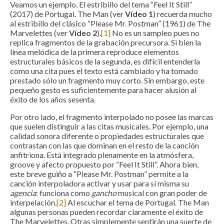
Veamos un ejemplo. El estribillo del tema “Feel It Still”
(2017) de Portugal. The Man (ver
Vídeo 1
) recuerda mucho
al estribillo del clásico “Please Mr. Postman” (1961) de The
Marvelettes (ver
Vídeo 2
).
[1]
No es un sampleo pues no
replica fragmentos de la grabación precursora. Si bien la
línea melódica de la primera reproduce elementos
estructurales básicos de la segunda, es difícil entenderla
como una cita pues el texto está cambiado y ha tomado
prestado sólo un fragmento muy corto. Sin embargo, este
pequeño gesto es suficientemente para hacer alusión al
éxito de los años sesenta.
Por otro lado, el fragmento interpolado no posee las marcas
que suelen distinguir a las citas musicales. Por ejemplo, una
calidad sonora diferente o propiedades estructurales que
contrastan con las que dominan en el resto de la canción
anfitriona. Está integrado plenamente en la atmósfera,
groove y afecto propuesto por “Feel It Still”. Ahora bien,
este breve guiño a “Please Mr. Postman” permite a la
canción interpoladora activar y usar para sí misma su
agencia
: funciona como
gancho
musical con gran poder de
interpelación.
[2]
Al escuchar el tema de Portugal. The Man
algunas personas pueden recordar claramente el éxito de
The Marvelettes. Otras simplemente sentirán una suerte de