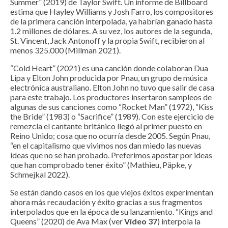
Summer” (2019) de Taylor Swift. Un informe de Billboard
estima que Hayley Williams y Josh Farro, los compositores
de la primera canción interpolada, ya habrían ganado hasta
1.2 millones de dólares. A su vez, los autores de la segunda,
St. Vincent, Jack Antonoff y la propia Swift, recibieron al
menos 325.000 (Millman 2021).
“Cold Heart” (2021) es una canción donde colaboran Dua
Lipa y Elton John producida por Pnau, un grupo de música
electrónica australiano. Elton John no tuvo que salir de casa
para este trabajo. Los productores insertaron sampleos de
algunas de sus canciones como “Rocket Man” (1972), “Kiss
the Bride” (1983) o “Sacrifice” (1989). Con este ejercicio de
remezcla el cantante británico llegó al primer puesto en
Reino Unido; cosa que no ocurría desde 2005. Según Pnau,
“en el capitalismo que vivimos nos dan miedo las nuevas
ideas que no se han probado. Preferimos apostar por ideas
que han comprobado tener éxito” (Mathieu, Päpke, y
Schmejkal 2022).
Se están dando casos en los que viejos éxitos experimentan
ahora más recaudación y éxito gracias a sus fragmentos
interpolados que en la época de su lanzamiento. “Kings and
Queens” (2020) de Ava Max (ver
Vídeo 37
) interpola la