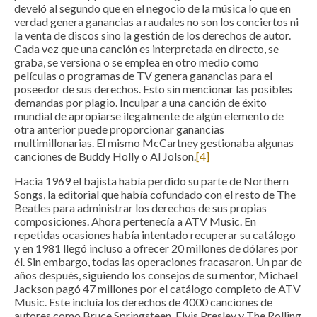
develó al segundo que en el negocio de la música lo que en
verdad genera ganancias a raudales no son los conciertos ni
la venta de discos sino la gestión de los derechos de autor.
Cada vez que una canción es interpretada en directo, se
graba, se versiona o se emplea en otro medio como
películas o programas de TV genera ganancias para el
poseedor de sus derechos. Esto sin mencionar las posibles
demandas por plagio. Inculpar a una canción de éxito
mundial de apropiarse ilegalmente de algún elemento de
otra anterior puede proporcionar ganancias
multimillonarias. El mismo McCartney gestionaba algunas
canciones de Buddy Holly o Al Jolson.
[4]
Hacia 1969 el bajista había perdido su parte de Northern
Songs, la editorial que había cofundado con el resto de The
Beatles para administrar los derechos de sus propias
composiciones. Ahora pertenecía a ATV Music. En
repetidas ocasiones había intentado recuperar su catálogo
y en 1981 llegó incluso a ofrecer 20 millones de dólares por
él. Sin embargo, todas las operaciones fracasaron. Un par de
años después, siguiendo los consejos de su mentor, Michael
Jackson pagó 47 millones por el catálogo completo de ATV
Music. Este incluía los derechos de 4000 canciones de
autores como Bruce Springsteen, Elvis Presley y The Rolling