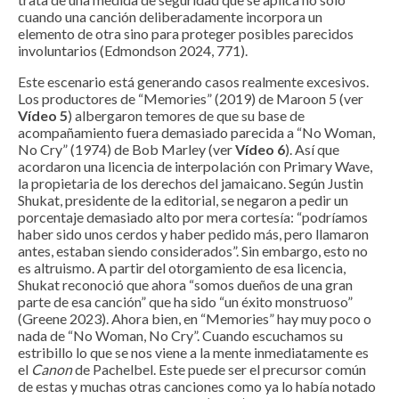
cuando una canción deliberadamente incorpora un
elemento de otra sino para proteger posibles parecidos
involuntarios (Edmondson 2024, 771).
Este escenario está generando casos realmente excesivos.
Los productores de “Memories” (2019) de Maroon 5 (ver
Vídeo 5
) albergaron temores de que su base de
acompañamiento fuera demasiado parecida a “No Woman,
No Cry” (1974) de Bob Marley (ver
Vídeo 6
). Así que
acordaron una licencia de interpolación con Primary Wave,
la propietaria de los derechos del jamaicano. Según Justin
Shukat, presidente de la editorial, se negaron a pedir un
porcentaje demasiado alto por mera cortesía: “podríamos
haber sido unos cerdos y haber pedido más, pero llamaron
antes, estaban siendo considerados”. Sin embargo, esto no
es altruismo. A partir del otorgamiento de esa licencia,
Shukat reconoció que ahora “somos dueños de una gran
parte de esa canción” que ha sido “un éxito monstruoso”
(Greene 2023). Ahora bien, en “Memories” hay muy poco o
nada de “No Woman, No Cry”. Cuando escuchamos su
estribillo lo que se nos viene a la mente inmediatamente es
el
Canon
de Pachelbel. Este puede ser el precursor común
de estas y muchas otras canciones como ya lo había notado