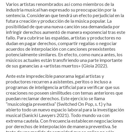
Varios artistas renombrados así como miembros de la
industria musical han expresado su preocupación por la
sentencia. Consideran que tendrá un efecto perjudicial en la
futura creación y producción de la música popular. La
posibilidad de que una nueva canción sea demandada por
infringir derechos aumentó de manera exponencial tras este
fallo. Para cubrirse las espaldas, artistas y productores no
dudan en pagar derechos, compartir regalías o negociar
acuerdos de interpolación con canciones preexistentes
potencialmente similares. En efecto, como nunca antes, los
músicos actuales están transfiriendo una parte importante
de sus ganancias a «artistas muertos» (Gioia 2022).
Ante este impredecible panorama legal artistas y
productores recurren a asistentes, peritos o incluso a
programas de inteligencia artificial para verificar que sus
creaciones no poseen similitudes con temas anteriores que
puedan reclamar derechos. Este ejercicio se llama
“musicología preventiva” (Switched On Pop, s. f.) y ha
abierto todo un nuevo espacio laboral para la investigación
musical (Sanicki Lawyers 2021). Todo mundo va con
extrema cautela. Con frecuencia establecen negociaciones
por derechos de interpolación de manera preventiva. Se
trata de una medida de seguridad que se aplica no sólo