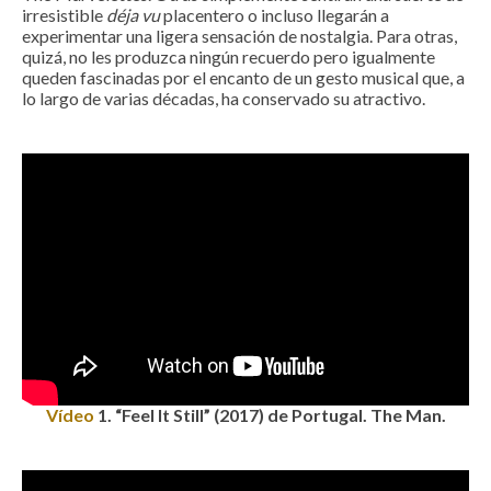
irresistible
déja vu
placentero o incluso llegarán a
experimentar una ligera sensación de nostalgia. Para otras,
quizá, no les produzca ningún recuerdo pero igualmente
queden fascinadas por el encanto de un gesto musical que, a
lo largo de varias décadas, ha conservado su atractivo.
Vídeo
1
.
“Feel It Still” (2017) de Portugal. The Man.