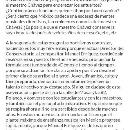
el maestro Chávez para enderezar los entuertos?
¿Continuarán en funciones quienes iban por buen camino?
¿Será cierto que México padece una escasez de mentes
musicales directivas, tan eminentes como la del maestro
Chávez? ¿Es posible que el maestro Chávez conserve la
suya intacta después de veinte años de receso?», etc., etc.
A la segunda de estas preguntas podríamos contestar,
haciendo votos muy fervientes porque el actual Director del
Conservatorio, el compositor Manuel Enríquez, continúe sin
reservas en su puesto. De él no se necesitó pronunciar la
fórmula acostumbrada de «Démosle tiempo al tiempo»,
porque su actuación fue clara, rápida y positiva desde el
primer día de su arribo al plantel. Joven, dinámico, culto y
bien preparado, demostró inmediatamente poseer un
talento directivo muy destacado. Si alguien dudase de esta
aseveración, que se dirija a la calle de Masaryk 582,
Polanco, y converse con los estudiantes y con los maestros,
y también con el personal administrativo. El optimismo que
se respira ahora allí no era percibido desde hacía muchos
años. En estos momentos todo mundo confía en que el
plantel máximo de enseñanza musical en México progrese
rápidamente, porque Manuel Enríquez es de los que no