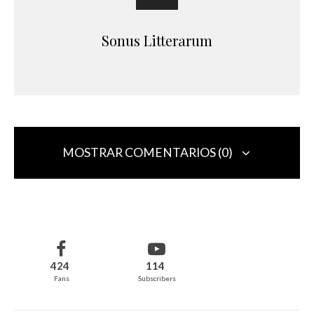
Sonus Litterarum
MOSTRAR COMENTARIOS (0)
Deja una respuesta
Tu dirección de correo electrónico no será publicada.
Los campos
obligatorios están marcados con
*
424
114
Fans
Subscribers
Comentario
*