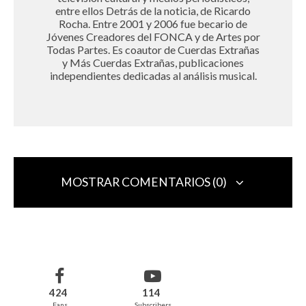
entre ellos Detrás de la noticia, de Ricardo
Rocha. Entre 2001 y 2006 fue becario de
Jóvenes Creadores del FONCA y de Artes por
Todas Partes. Es coautor de Cuerdas Extrañas
y Más Cuerdas Extrañas, publicaciones
independientes dedicadas al análisis musical.
MOSTRAR COMENTARIOS (0)
Deja una respuesta
Tu dirección de correo electrónico no será publicada.
Los campos
obligatorios están marcados con
*
424
114
Fans
Subscribers