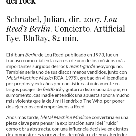
del rock
Schnabel, Julian, dir. 2007.
Lou
Reed’s Berlin
. Concierto. Artificial
Eye. BluRay, 82 min.
El álbum
Berlin
de Lou Reed, publicado en 1973, fue un
fracaso comercial en la carrera de uno de los músicos más
importantes surgidos del rock
avant-garde
neoyorquino.
También sería uno de sus discos menos vendidos, junto con
Metal Machine Music
(RCA, 1975), grabación vilipendiada
por propios y extraños por consistir casi únicamente en
largos pasajes de
feedback
y guitarra distorsionada que, en
su momento, casi nadie entendió: una apuesta sonora mucho
más violenta que la de Jimi Hendrix o The Who, por poner
dos ejemplos contemporáneos a Reed.
Años más tarde,
Metal Machine Music
se convertiría en una
pieza clave para pensar la exploración aural del “ruido”
como obra abstracta, con una influencia decisiva en cientos
de compositores y proyectos de música extrema alrededor