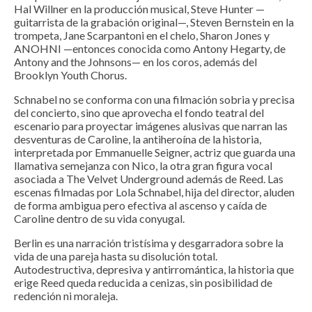
Hal Willner en la producción musical, Steve Hunter —
guitarrista de la grabación original—, Steven Bernstein en la
trompeta, Jane Scarpantoni en el chelo, Sharon Jones y
ANOHNI —entonces conocida como Antony Hegarty, de
Antony and the Johnsons— en los coros, además del
Brooklyn Youth Chorus.
Schnabel no se conforma con una filmación sobria y precisa
del concierto, sino que aprovecha el fondo teatral del
escenario para proyectar imágenes alusivas que narran las
desventuras de Caroline, la antiheroína de la historia,
interpretada por Emmanuelle Seigner, actriz que guarda una
llamativa semejanza con Nico, la otra gran figura vocal
asociada a The Velvet Underground además de Reed. Las
escenas filmadas por Lola Schnabel, hija del director, aluden
de forma ambigua pero efectiva al ascenso y caída de
Caroline dentro de su vida conyugal.
Berlin es una narración tristísima y desgarradora sobre la
vida de una pareja hasta su disolución total.
Autodestructiva, depresiva y antirromántica, la historia que
erige Reed queda reducida a cenizas, sin posibilidad de
redención ni moraleja.