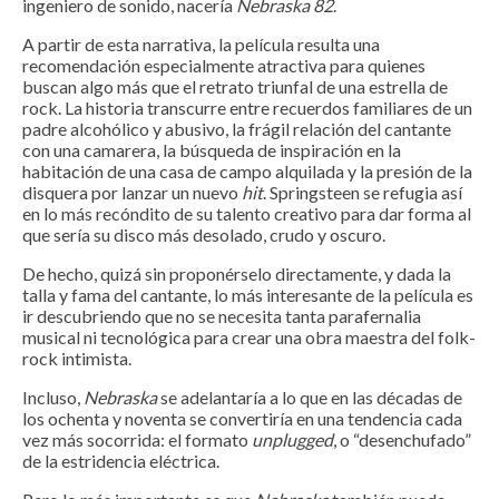
ingeniero de sonido, nacería
Nebraska 82
.
A partir de esta narrativa, la película resulta una
recomendación especialmente atractiva para quienes
buscan algo más que el retrato triunfal de una estrella de
rock. La historia transcurre entre recuerdos familiares de un
padre alcohólico y abusivo, la frágil relación del cantante
con una camarera, la búsqueda de inspiración en la
habitación de una casa de campo alquilada y la presión de la
disquera por lanzar un nuevo
hit
. Springsteen se refugia así
en lo más recóndito de su talento creativo para dar forma al
que sería su disco más desolado, crudo y oscuro.
De hecho, quizá sin proponérselo directamente, y dada la
talla y fama del cantante, lo más interesante de la película es
ir descubriendo que no se necesita tanta parafernalia
musical ni tecnológica para crear una obra maestra del folk-
rock intimista.
Incluso,
Nebraska
se adelantaría a lo que en las décadas de
los ochenta y noventa se convertiría en una tendencia cada
vez más socorrida: el formato
unplugged
, o “desenchufado”
de la estridencia eléctrica.