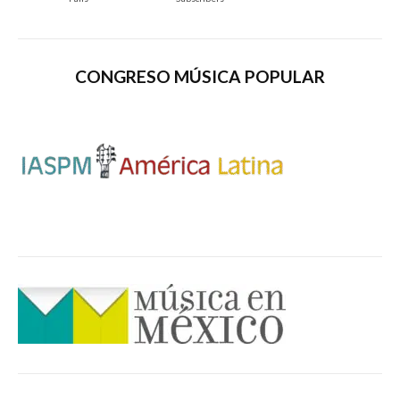
Comentario
*
CONGRESO MÚSICA POPULAR
Nombre
*
Correo electrónico
*
Web
Guarda mi nombre, correo electrónico y web en este navegador para la
próxima vez que comente.