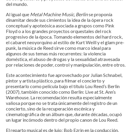
del mundo.
Al igual que
Metal Machine Music
,
Berlin
se proponía
dinamitar desde sus cimientos la idea de la ópera rock
conceptual y apoteósica asociada a grupos como Pink
Floyd o a los grandes proyectos orquestales del rock
progresivo de la época. Tomando elementos del hard rock,
el cabaret neoyorquino al estilo de Kurt Weill y el glam pre-
punk, la música de Reed sirve como marco ideal para
algunos de sus temas más recurrentes: la violencia
doméstica, el abuso de drogas y la sexualidad atravesada
por relaciones de poder, control y manipulación, entre otros.
Este acontecimiento fue aprovechado por Julian Schnabel,
pintor y artista plástico, para filmar el concierto y
presentarlo como película bajo el título Lou Reed’s Berlin
(2007), también conocido como Berlin: Live at St. Ann’s
Warehouse. La recomendación resulta especialmente
valiosa porque no se trata únicamente del registro de un
concierto, sino de la recuperación escénica y
cinematográfica de un álbum que, durante décadas, ocupó
un lugar incómodo dentro del propio canon de Lou Reed.
El reparto musical es de lujo: Bob Ezrin en la conducción,