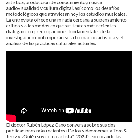
artística, producción de conocimiento, música,
audiovisualidad y cultura digital, así como los desafíos
metodológicos que atraviesan hoy los estudios musicales.
La entrevista ofrece una mirada cercana a su pensamiento
crítico y a los modos en que sus textos más recientes
dialogan con preocupaciones fundamentales de la
investigación contemporánea, la formación artística y el
análisis de las prácticas culturales actuales.
El doctor Rubén López Cano conversa sobre sus dos
publicaciones más recientes (De los videomemes a Tom &
Jerry y ¿Quién soy como artista?, 2024), explorando las