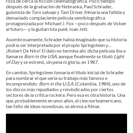
roza de cerca la ficción cinematográfica. Poco tiempo
después de la grabación de Nebraska, Paul Schrader,
guionista de Toro salvaje y Taxi Driver, filmaría una fallida y
demasiado complaciente película semibiográfica
protagonizada por Michael J. Fox —poco después de Volver
al futuro— y la guitarrista punk Joan Jett.
Asombrosamente, Schrader había imaginado que su historia
podría ser interpretada por el propio Springsteen y…
¡Robert De Niro! El dato no termina ahí: dicha película iba a
llamarse
Born in the USA
, aunque finalmente se tituló
Light
of Day
y se estrenó, sin pena ni gloria, en 1987.
En cambio, Springsteen tomaría el título inicial de Schrader
para nombrar el que sería su trabajo más famoso e
incomprendido:
Born in the U.S.A.
(Columbia, 1984), uno de
los discos más repudiados y reivindicados por ciertos
sectores de la crítica rockera. Pero esa es otra historia. Una
que, probablemente en unos años, el cine norteamericano,
tan falto de ideas novedosas, se atreva a filmar.