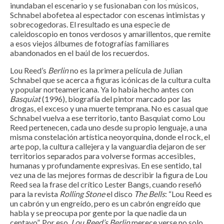
inundaban el escenario y se fusionaban con los músicos,
Schnabel abofetea al espectador con escenas intimistas y
sobrecogedoras. El resultado es una especie de
caleidoscopio en tonos verdosos y amarillentos, que remite
a esos viejos álbumes de fotografías familiares
abandonados en el baúl de los recuerdos.
Lou Reed’s
Berlin
no es la primera película de Julian
Schnabel que se acerca a figuras icónicas de la cultura culta
y popular norteamericana. Ya lo había hecho antes con
Basquiat
(1996), biografía del pintor marcado por las
drogas, el exceso y una muerte temprana. No es casual que
Schnabel vuelva a ese territorio, tanto Basquiat como Lou
Reed pertenecen, cada uno desde su propio lenguaje, a una
misma constelación artística neoyorquina, donde el rock, el
arte pop, la cultura callejera y la vanguardia dejaron de ser
territorios separados para volverse formas accesibles,
humanas y profundamente expresivas. En ese sentido, tal
vez una de las mejores formas de describir la figura de Lou
Reed sea la frase del crítico Lester Bangs, cuando reseñó
para la revista
Rolling Stone
el disco
The Bells
: “Lou Reed es
un cabrón y un engreído, pero es un cabrón engreído que
habla y se preocupa por gente por la que nadie da un
centavo”. Por eso,
Lou Reed’s Berlin
merece verse no solo