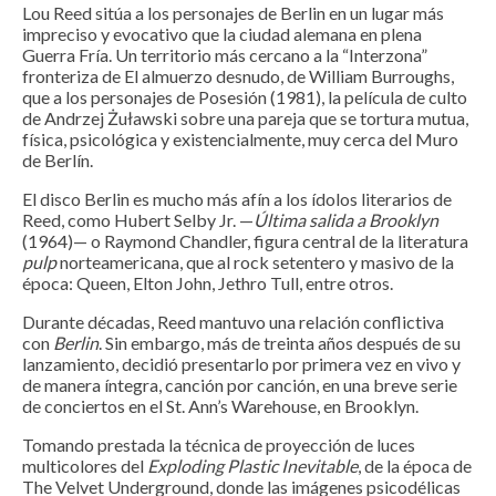
Lou Reed sitúa a los personajes de Berlin en un lugar más
impreciso y evocativo que la ciudad alemana en plena
Guerra Fría. Un territorio más cercano a la “Interzona”
fronteriza de El almuerzo desnudo, de William Burroughs,
que a los personajes de Posesión (1981), la película de culto
de Andrzej Żuławski sobre una pareja que se tortura mutua,
física, psicológica y existencialmente, muy cerca del Muro
de Berlín.
El disco Berlin es mucho más afín a los ídolos literarios de
Reed, como Hubert Selby Jr. —
Última salida a Brooklyn
(1964)— o Raymond Chandler, figura central de la literatura
pulp
norteamericana, que al rock setentero y masivo de la
época: Queen, Elton John, Jethro Tull, entre otros.
Durante décadas, Reed mantuvo una relación conflictiva
con
Berlin
. Sin embargo, más de treinta años después de su
lanzamiento, decidió presentarlo por primera vez en vivo y
de manera íntegra, canción por canción, en una breve serie
de conciertos en el St. Ann’s Warehouse, en Brooklyn.
Tomando prestada la técnica de proyección de luces
multicolores del
Exploding Plastic
Inevitable
, de la época de
The Velvet Underground, donde las imágenes psicodélicas