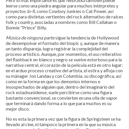
Pero lo más importante es que
Nebraska
también puede
leerse como una piedra angular para muchos intérpretes y
proyectos
lo-fi
, como Cowboy Junkies o Cat Power, así
como para distintas vertientes del rock alternativo de raíces
folk y country, asociadas a nombres como Bill Callahan o
Bonnie “Prince” Billy.
Música de ninguna parte
sigue la tendencia de Hollywood
de desempolvar el formato del biopic y, aunque de manera
un tanto dispareja, logra registrar la complejidad del
proceso artístico. Aunque, por momentos, el uso reiterativo
del flashback en blanco y negro se vuelve estorboso para la
narrativa central, el corazón de la película está en otro lugar:
en el arduo proceso creativo del artista, el estira y afloja con
su mánager Jon Landau y con Columbia, su discográfica, así
como en la forma en que los demonios internos e
insospechados de alguien que, dentro del imaginario del
rock estadounidense, suele percibirse como una figura
bastante convencional, se convierten en una olla de vapor
que terminará dando forma a lo que para muchos es su
mejor disco.
No es esta la primera vez que la figura de Springsteen se ha
llevado al cine, ni tampoco la primera en la que su música