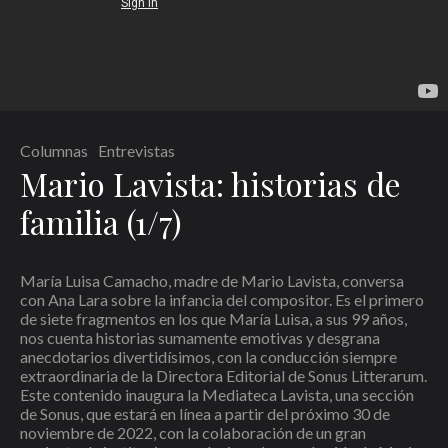
Columnas
Entrevistas
Mario Lavista: historias de
Nombre
*
familia (1/7)
Correo electrónico
*
Web
María Luisa Camacho, madre de Mario Lavista, conversa
con Ana Lara sobre la infancia del compositor. Es el primero
de siete fragmentos en los que María Luisa, a sus 99 años,
nos cuenta historias sumamente emotivas y desgrana
Guarda mi nombre, correo electrónico y web en este navegador para la
anecdotarios divertidísimos, con la conducción siempre
próxima vez que comente.
extraordinaria de la Directora Editorial de Sonus Litterarum.
Este contenido inaugura la Mediateca Lavista, una sección
Recibir un correo electrónico con los siguientes comentarios a esta entrada.
de Sonus, que estará en línea a partir del próximo 30 de
noviembre de 2022, con la colaboración de un gran
Recibir un correo electrónico con cada nueva entrada.