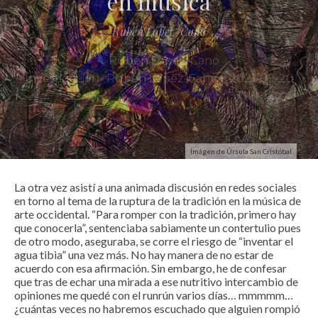
ideología que quería rebelarse contra el orden opresivo.
Rubén López-Cano
Rubén López-Cano
·
Deja una respuesta
Investigación
Rubén López-Cano
·
2021-09-20
Tu dirección de correo electrónico no será publicada.
Los campos
obligatorios están marcados con
*
Comentario
*
Imágen de Úrsula San Cristóbal
La otra vez asistí a una animada discusión en redes sociales
en torno al tema de la ruptura de la tradición en la música de
arte occidental. “Para romper con la tradición, primero hay
que conocerla”, sentenciaba sabiamente un contertulio pues
de otro modo, aseguraba, se corre el riesgo de “inventar el
agua tibia” una vez más. No hay manera de no estar de
acuerdo con esa afirmación. Sin embargo, he de confesar
que tras de echar una mirada a ese nutritivo intercambio de
Nombre
*
opiniones me quedé con el runrún varios días… mmmmm…
¿cuántas veces no habremos escuchado que alguien rompió