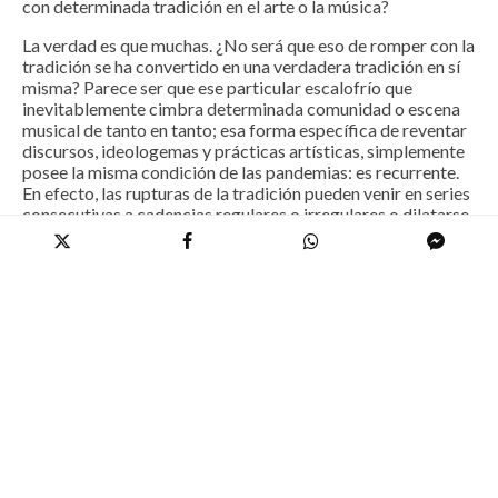
con determinada tradición en el arte o la música?
La verdad es que muchas. ¿No será que eso de romper con la
Correo electrónico
*
Web
tradición se ha convertido en una verdadera tradición en sí
misma? Parece ser que ese particular escalofrío que
inevitablemente cimbra determinada comunidad o escena
musical de tanto en tanto; esa forma específica de reventar
Guarda mi nombre, correo electrónico y web en este navegador para la
discursos, ideologemas y prácticas artísticas, simplemente
próxima vez que comente.
posee la misma condición de las pandemias: es recurrente.
En efecto, las rupturas de la tradición pueden venir en series
Recibir un correo electrónico con los siguientes comentarios a esta entrada.
consecutivas a cadencias regulares o irregulares o dilatarse
eternidades en reaparecer. Sin embargo, tarde o temprano,
Recibir un correo electrónico con cada nueva entrada.
siempre llega algo o alguien para “romper con la tradición”.
Más aún, permítaseme conjeturar que es posible, sólo
posible, que violentar la tradición no sea sólo una tradición
en sí misma sino que, en realidad, existen diferentes
tradiciones de romper con la tradición cada una con sus
respectivos ritos, discursos, gestos, alegatos… y
tradiciones. Cada tradición de ruptura desafiaría a su modo
ese cúmulo de inercias que solemos llamar “tradición”. Si
existen diferentes tradiciones de romper la tradición que
ocurren en diferentes tradiciones musicales
tradicionalmente de tanto en tanto, entonces es posible