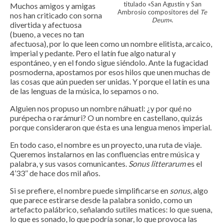
titulado «San Agustín y San
Muchos amigos y amigas
Ambrosio compositores del
Te
nos han criticado con sorna
Deum
«.
divertida y afectuosa
(bueno, a veces no tan
afectuosa), por lo que leen como un nombre elitista, arcaico,
imperial y pedante. Pero el latín fue algo natural y
espontáneo, y en el fondo sigue siéndolo. Ante la fugacidad
posmoderna, apostamos por esos hilos que unen muchas de
las cosas que aún pueden ser unidas. Y porque el latín es una
de las lenguas de la música, lo sepamos o no.
Alguien nos propuso un nombre náhuatl: ¿y por qué no
purépecha o rarámuri? O un nombre en castellano, quizás
porque consideraron que ésta es una lengua menos imperial.
En todo caso, el nombre es un proyecto, una ruta de viaje.
Queremos instalarnos en las confluencias entre música y
palabra, y sus vasos comunicantes.
Sonus litterarum
es el
4’33’’ de hace dos mil años.
Si se prefiere, el nombre puede simplificarse en
sonus
, algo
que parece estirarse desde la palabra sonido, como un
artefacto palábrico, señalando sutiles matices: lo que suena,
lo que es sonado, lo que podría sonar, lo que provoca las