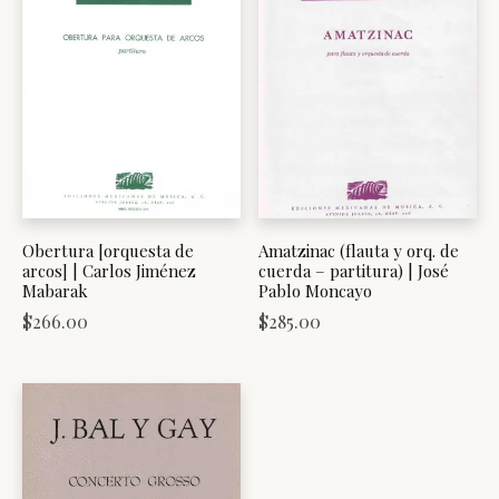
Obertura [orquesta de
Amatzinac (flauta y orq. de
arcos] | Carlos Jiménez
cuerda – partitura) | José
Mabarak
Pablo Moncayo
$
266.00
$
285.00