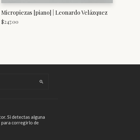
Micropiezas [piano] | Leonardo Velázquez
$
247.00
or. Si detectas alguna
 para corregirlo de