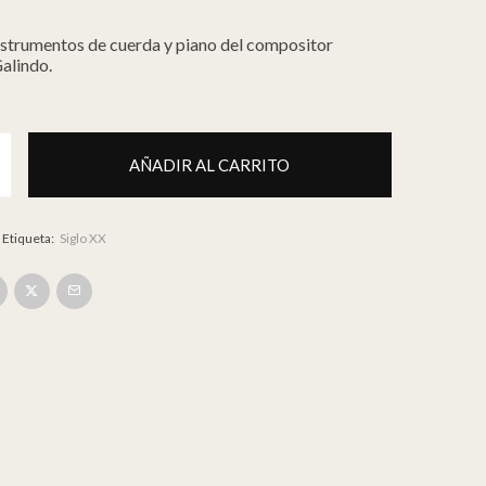
nstrumentos de cuerda y piano del compositor
alindo.
AÑADIR AL CARRITO
 y Piano] | Blas Galindo cantidad
Etiqueta:
Siglo XX