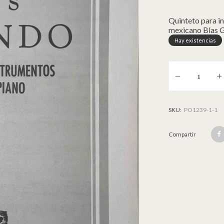
Quinteto para i
mexicano Blas G
Hay existencias
Quinteto [Cuerdas
SKU:
PO1239-1-1
Compartir