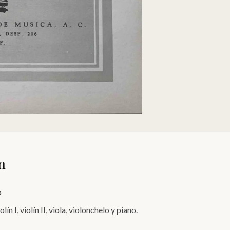
n
o
ín I, violín II, viola, violonchelo y piano.