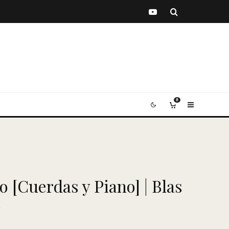
0
o [Cuerdas y Piano] | Blas
o