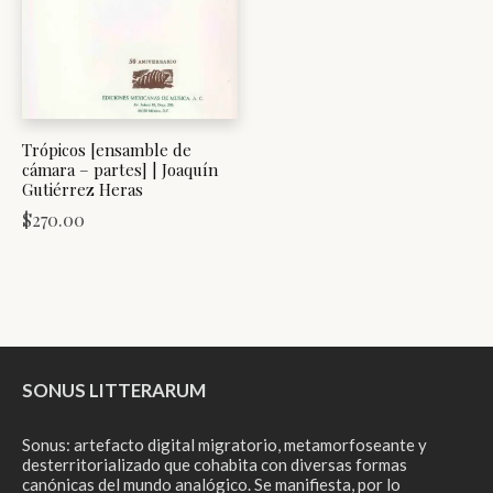
Trópicos [ensamble de
cámara – partes] | Joaquín
Gutiérrez Heras
$
270.00
SONUS LITTERARUM
Sonus: artefacto digital migratorio, metamorfoseante y
desterritorializado que cohabita con diversas formas
canónicas del mundo analógico. Se manifiesta, por lo