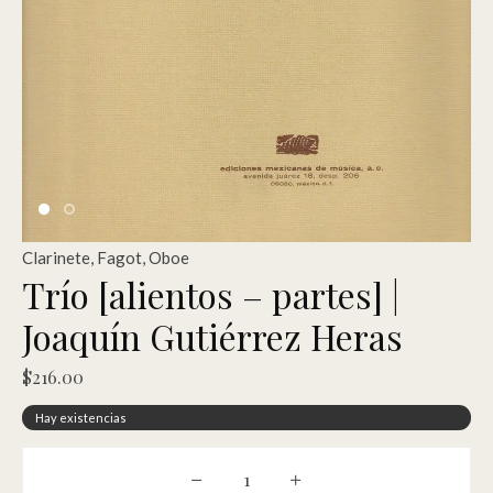
Clarinete
,
Fagot
,
Oboe
Trío [alientos – partes] |
Joaquín Gutiérrez Heras
$
216.00
Hay existencias
Trío [alientos - partes] | Joaquín Gu