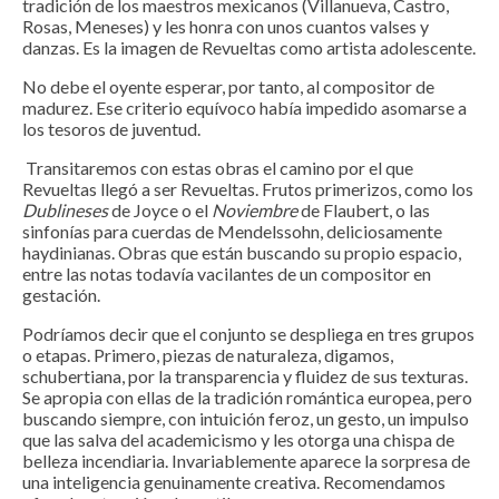
tradición de los maestros mexicanos (Villanueva, Castro,
Rosas, Meneses) y les honra con unos cuantos valses y
danzas. Es la imagen de Revueltas como artista adolescente.
No debe el oyente esperar, por tanto, al compositor de
madurez. Ese criterio equívoco había impedido asomarse a
los tesoros de juventud.
Transitaremos con estas obras el camino por el que
Revueltas llegó a ser Revueltas. Frutos primerizos, como los
Dublineses
de Joyce o el
Noviembre
de Flaubert, o las
sinfonías para cuerdas de Mendelssohn, deliciosamente
haydinianas. Obras que están buscando su propio espacio,
entre las notas todavía vacilantes de un compositor en
gestación.
Podríamos decir que el conjunto se despliega en tres grupos
o etapas. Primero, piezas de naturaleza, digamos,
schubertiana, por la transparencia y fluidez de sus texturas.
Se apropia con ellas de la tradición romántica europea, pero
buscando siempre, con intuición feroz, un gesto, un impulso
que las salva del academicismo y les otorga una chispa de
belleza incendiaria. Invariablemente aparece la sorpresa de
una inteligencia genuinamente creativa. Recomendamos