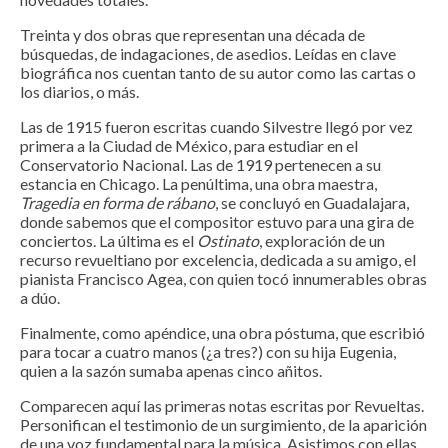
Treinta y dos obras que representan una década de
búsquedas, de indagaciones, de asedios. Leídas en clave
biográfica nos cuentan tanto de su autor como las cartas o
los diarios, o más.
Las de 1915 fueron escritas cuando Silvestre llegó por vez
primera a la Ciudad de México, para estudiar en el
Conservatorio Nacional. Las de 1919 pertenecen a su
estancia en Chicago. La penúltima, una obra maestra,
Tragedia en forma de rábano
, se concluyó en Guadalajara,
donde sabemos que el compositor estuvo para una gira de
conciertos. La última es el
Ostinato
, exploración de un
recurso revueltiano por excelencia, dedicada a su amigo, el
pianista Francisco Agea, con quien tocó innumerables obras
a dúo.
Finalmente, como apéndice, una obra póstuma, que escribió
para tocar a cuatro manos (¿a tres?) con su hija Eugenia,
quien a la sazón sumaba apenas cinco añitos.
Comparecen aquí las primeras notas escritas por Revueltas.
Personifican el testimonio de un surgimiento, de la aparición
de una voz fundamental para la música. Asistimos con ellas