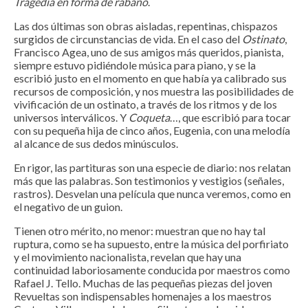
Tragedia en forma de rábano
.
Las dos últimas son obras aisladas, repentinas, chispazos
surgidos de circunstancias de vida. En el caso del
Ostinato
,
Francisco Agea, uno de sus amigos más queridos, pianista,
siempre estuvo pidiéndole música para piano, y se la
escribió justo en el momento en que había ya calibrado sus
recursos de composición, y nos muestra las posibilidades de
vivificación de un ostinato, a través de los ritmos y de los
universos interválicos. Y
Coqueta
…, que escribió para tocar
con su pequeña hija de cinco años, Eugenia, con una melodía
al alcance de sus dedos minúsculos.
En rigor, las partituras son una especie de diario: nos relatan
más que las palabras. Son testimonios y vestigios (señales,
rastros). Desvelan una película que nunca veremos, como en
el negativo de un guion.
Tienen otro mérito, no menor: muestran que no hay tal
ruptura, como se ha supuesto, entre la música del porfiriato
y el movimiento nacionalista, revelan que hay una
continuidad laboriosamente conducida por maestros como
Rafael J. Tello. Muchas de las pequeñas piezas del joven
Revueltas son indispensables homenajes a los maestros