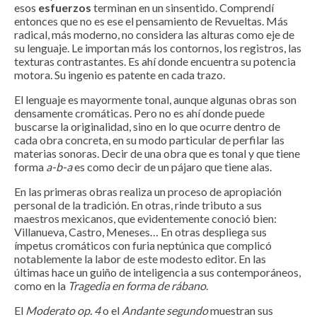
esos
esfuerzos
terminan en un sinsentido. Comprendí
entonces que no es ese el pensamiento de Revueltas. Más
radical, más moderno, no considera las alturas como eje de
su lenguaje. Le importan más los contornos, los registros, las
texturas contrastantes. Es ahí donde encuentra su potencia
motora. Su ingenio es patente en cada trazo.
El lenguaje es mayormente tonal, aunque algunas obras son
densamente cromáticas. Pero no es ahí donde puede
buscarse la originalidad, sino en lo que ocurre dentro de
cada obra concreta, en su modo particular de perfilar las
materias sonoras. Decir de una obra que es tonal y que tiene
forma
a-b-a
es como decir de un pájaro que tiene alas.
En las primeras obras realiza un proceso de apropiación
personal de la tradición. En otras, rinde tributo a sus
maestros mexicanos, que evidentemente conoció bien:
Villanueva, Castro, Meneses… En otras despliega sus
ímpetus cromáticos con furia neptúnica que complicó
notablemente la labor de este modesto editor. En las
últimas hace un guiño de inteligencia a sus contemporáneos,
como en la
Tragedia en forma de rábano
.
El
Moderato op. 4
o el
Andante
segundo
muestran sus