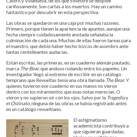
Castro y Villanueva, de los que Silvestre se despide
cariñosamente. Son cartas a los muertos. Hay un camino
fantástico por descubrir en esta perspectiva.
Las obras se quedaron en una caja por muchas razones.
Primero, porque tienen la apariencia de apuntes, aunque una
fecha siempre cuidadosamente anotada señalaba la
culminación de cada una. Muchas de ellas fueron tareas para
el maestro, que debió haber hecho bizcos de asombro ante
tantas centelleantes audacias.
Están escritas, las primeras, en un cuaderno alemán pautado,
marca
The Bear,
que anduvo rodando entre los papeles. Un
investigador llegó al extremo de escribir en un catálogo
temprano que Revueltas tenía una obra llamada
The Bear
. Y
quienes tuvieron ese cuaderno en sus manos no vieron
dentro con los miramientos que esas notas merecían. O
vieron y no supieron oír con los ojos. Salvo por la
Tragedia
y
el
Ostinato
, ninguna de las obras se había registrado antes
en un catálogo revueltiano.
El astigmatismo
academicista contribuyó a
que siguieran guardadas.