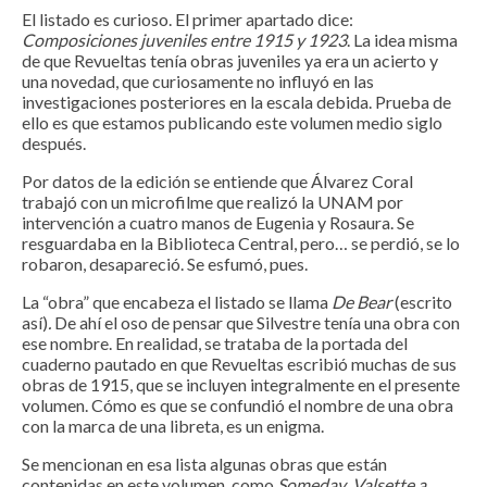
El listado es curioso. El primer apartado dice:
Composiciones juveniles entre 1915 y 1923
. La idea misma
de que Revueltas tenía obras juveniles ya era un acierto y
una novedad, que curiosamente no influyó en las
investigaciones posteriores en la escala debida. Prueba de
ello es que estamos publicando este volumen medio siglo
después.
Por datos de la edición se entiende que Álvarez Coral
trabajó con un microfilme que realizó la UNAM por
intervención a cuatro manos de Eugenia y Rosaura. Se
resguardaba en la Biblioteca Central, pero… se perdió, se lo
robaron, desapareció. Se esfumó, pues.
La “obra” que encabeza el listado se llama
De Bear
(escrito
así)
.
De ahí el oso de pensar que Silvestre tenía una obra con
ese nombre. En realidad, se trataba de la portada del
cuaderno pautado en que Revueltas escribió muchas de sus
obras de 1915, que se incluyen integralmente en el presente
volumen. Cómo es que se confundió el nombre de una obra
con la marca de una libreta, es un enigma.
Se mencionan en esa lista algunas obras que están
contenidas en este volumen, como
Someday
,
Valsette a