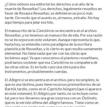
¿Cómo obtuvo esa editorial los derechos a un año de la
muerte de Revueltas? Los derechos, legalmente resueltos en
favor de Rosaura Revueltas, se definieron un poco más
tarde. De modo que el asunto es, al menos, extraño. No hay
aquí tiempo para jalar ese hilo.
El manuscrito de la
Canción
no se encuentra en el archivo
Revueltas, y no tenemos un manuscrito de ella. Por esa razón
no se incorpora en este volumen. Aunque representa lo que,
hasta hoy, se entendía como paradigma de la escritura
pianística de Revueltas, y lo cierto es que resulta sumamente
elemental. No tiene nada que ver con las obras que
incluimos aquí. Ya que conocemos el pianismo revueltiano,
podríamos sostener que esa
Canción
no es compañera de
las otras obras. Es en todo caso una obra para dos
instrumentos, probablemente cuerdas.
El
Allegro
sí se encuentra en el archivo, pero incompleto, lo
que es una lástima, pues tiene recursos premonitorios de un
Bartók tardío, como en el
Capricho húngaro
(que sí aparece
en este volumen). El
Allegro
, por tanto, no se incluye como
tal, pero nos llevamos una gran sorpresa con un
Ostinato
,
que es la versión última del
allegro
famoso. Tiene como un
cincuenta por ciento más compases que la versión