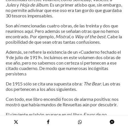
Jules
y
Hoja de álbum
. Es un primer atisbo que, sin embargo,
no permite adivinar que ese oso era tan gordo que guardaba
30 tesoros impensables.
Son ahí mencionadas cuatro obras, de las treinta y dos que
reunimos aquí. Pero además se señalan otras que no hemos
encontrado. Por ejemplo,
Mistral
, o
Way of the best
. Cabe la
posibilidad de que sean otras tantas confusiones.
Además, se refiere la existencia de un «Cuaderno fechado el
9 de julio de 1919». Incluimos en este volumen dos obras de
ese año, pero no sabemos con certeza si pertenecen a ese
citado cuaderno. De modo que numerosas incógnitas
persisten.s
De 1915 sólo se cita una supuesta obra:
The
Bear
. Las otras
dos pertenecen a los años siguientes.
Con todo, ese libro encendió focos de alarma positiva: nos
mostró que había mundos de Revueltas aún por descubrir.
El siguiente eslabón aparece en mi libro
Favor de no
disparar sobre el pianista
, un estudio dedicado a la vida y
obra de Revueltas. Hay en él numerosas reflexiones sobre