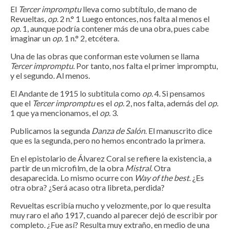
El
Tercer impromptu
lleva como subtítulo, de mano de
Revueltas,
op.
2 n.° 1 Luego entonces, nos falta al menos el
op.
1, aunque podría contener más de una obra, pues cabe
imaginar un
op.
1 n.° 2, etcétera.
Una de las obras que conforman este volumen se llama
Tercer impromptu
. Por tanto, nos falta el primer impromptu,
y el segundo. Al menos.
El Andante de 1915 lo subtitula como
op.
4. Si pensamos
que el
Tercer impromptu
es el
op.
2, nos falta, además del
op.
1 que ya mencionamos, el
op.
3.
Publicamos la segunda
Danza de Salón
. El manuscrito dice
que es la segunda, pero no hemos encontrado la primera.
En el epistolario de Álvarez Coral se refiere la existencia, a
partir de un microfilm, de la obra
Mistral
. Otra
desaparecida. Lo mismo ocurre con
Way of the best
. ¿Es
otra obra? ¿Será acaso otra libreta, perdida?
Revueltas escribía mucho y velozmente, por lo que resulta
muy raro el año 1917, cuando al parecer dejó de escribir por
completo. ¿Fue así? Resulta muy extraño, en medio de una