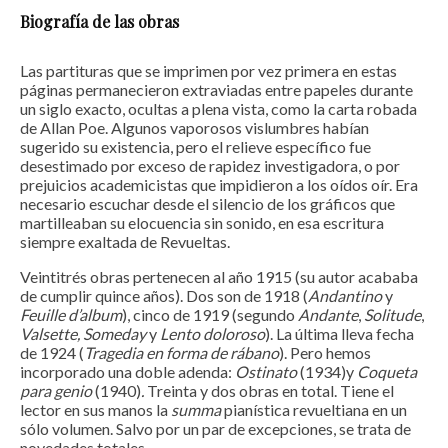
Biografía de las obras
Las partituras que se imprimen por vez primera en estas
páginas permanecieron extraviadas entre papeles durante
un siglo exacto, ocultas a plena vista, como la carta robada
de Allan Poe. Algunos vaporosos vislumbres habían
sugerido su existencia, pero el relieve específico fue
desestimado por exceso de rapidez investigadora, o por
prejuicios academicistas que impidieron a los oídos oír. Era
necesario escuchar desde el silencio de los gráficos que
martilleaban su elocuencia sin sonido, en esa escritura
siempre exaltada de Revueltas.
Veintitrés obras pertenecen al año 1915 (su autor acababa
de cumplir quince años). Dos son de 1918 (
Andantino
y
Feuille d’album
), cinco de 1919 (segundo
Andante
,
Solitude
,
Valsette, Someday
y
Lento doloroso
). La última lleva fecha
de 1924 (
Tragedia en forma de rábano
). Pero hemos
incorporado una doble adenda:
Ostinato
(1934)y
Coqueta
para genio
(1940)
.
Treinta y dos obras en total. Tiene el
lector en sus manos la
summa
pianística revueltiana en un
sólo volumen. Salvo por un par de excepciones, se trata de
novedades totales.