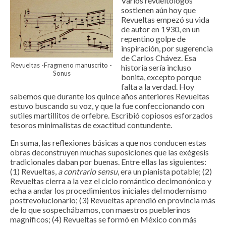
Varios revueltólogos
sostienen aún hoy que
Revueltas empezó su vida
de autor en 1930, en un
repentino golpe de
inspiración, por sugerencia
de Carlos Chávez. Esa
Revueltas -Fragmeno manuscrito -
historia sería incluso
Sonus
bonita, excepto porque
falta a la verdad. Hoy
sabemos que durante los quince años anteriores Revueltas
estuvo buscando su voz, y que la fue confeccionando con
sutiles martillitos de orfebre. Escribió copiosos esforzados
tesoros minimalistas de exactitud contundente.
En suma, las reflexiones básicas a que nos conducen estas
obras deconstruyen muchas suposiciones que las exégesis
tradicionales daban por buenas. Entre ellas las siguientes:
(1) Revueltas,
a contrario sensu
, era un pianista potable; (2)
Revueltas cierra a la vez el ciclo romántico decimonónico y
echa a andar los procedimientos iniciales del modernismo
postrevolucionario; (3) Revueltas aprendió en provincia más
de lo que sospechábamos, con maestros pueblerinos
magníficos; (4) Revueltas se formó en México con más