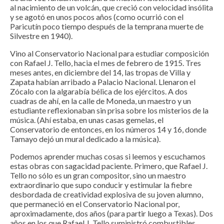
al nacimiento de un volcán, que creció con velocidad insólita
y se agotó en unos pocos años (como ocurrió con el
Paricutín poco tiempo después de la temprana muerte de
Silvestre en 1940).
Vino al Conservatorio Nacional para estudiar composición
con Rafael J. Tello, hacia el mes de febrero de 1915. Tres
meses antes, en diciembre del 14, las tropas de Villa y
Zapata habían arribado a Palacio Nacional. Llenaron el
Zócalo con la algarabía bélica de los ejércitos. A dos
cuadras de ahí, en la calle de Moneda, un maestro y un
estudiante reflexionaban sin prisa sobre los misterios de la
música. (Ahí estaba, en unas casas gemelas, el
Conservatorio de entonces, en los números 14 y 16, donde
Tamayo dejó un mural dedicado a la música).
Podemos aprender muchas cosas si leemos y escuchamos
estas obras con sagacidad paciente. Primero, que Rafael J.
Tello no sólo es un gran compositor, sino un maestro
extraordinario que supo conducir y estimular la fiebre
desbordada de creatividad explosiva de su joven alumno,
que permaneció en el Conservatorio Nacional por,
aproximadamente, dos años (para partir luego a Texas). Dos
años en los que Rafael J. Tello suministró combustibles