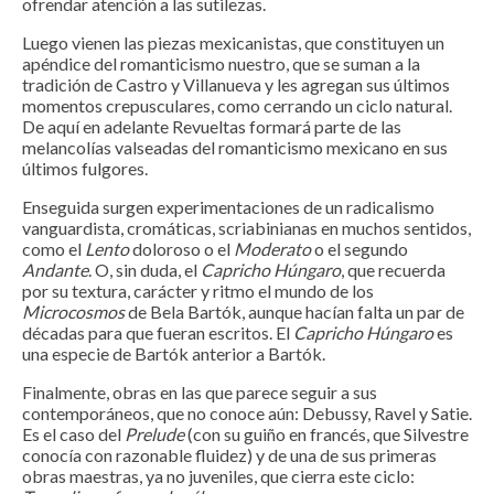
ofrendar atención a las sutilezas.
Luego vienen las piezas mexicanistas, que constituyen un
apéndice del romanticismo nuestro, que se suman a la
tradición de Castro y Villanueva y les agregan sus últimos
momentos crepusculares, como cerrando un ciclo natural.
De aquí en adelante Revueltas formará parte de las
melancolías valseadas del romanticismo mexicano en sus
últimos fulgores.
Enseguida surgen experimentaciones de un radicalismo
vanguardista, cromáticas, scriabinianas en muchos sentidos,
como el
Lento
doloroso o el
Moderato
o el segundo
Andante
. O, sin duda, el
Capricho Húngaro
, que recuerda
por su textura, carácter y ritmo el mundo de los
Microcosmos
de Bela Bartók, aunque hacían falta un par de
décadas para que fueran escritos. El
Capricho Húngaro
es
una especie de Bartók anterior a Bartók.
Finalmente, obras en las que parece seguir a sus
contemporáneos, que no conoce aún: Debussy, Ravel y Satie.
Es el caso del
Prelude
(con su guiño en francés, que Silvestre
conocía con razonable fluidez) y de una de sus primeras
obras maestras, ya no juveniles, que cierra este ciclo: