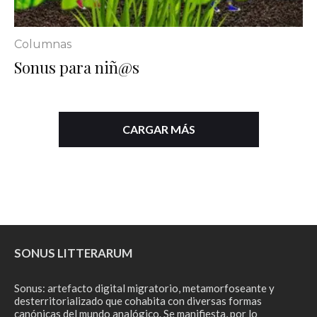
Columnas
Sonus para niñ@s
CARGAR MÁS
SONUS LITTERARUM
Sonus: artefacto digital migratorio, metamorfoseante y
desterritorializado que cohabita con diversas formas
canónicas del mundo analógico. Se manifiesta, por lo