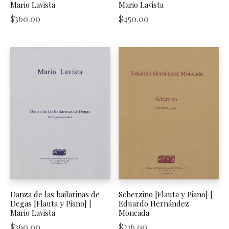
Mario Lavista
Mario Lavista
$
360.00
$
450.00
Danza de las bailarinas de
Scherzino [Flauta y Piano] |
Degas [Flauta y Piano] |
Eduardo Hernández
Mario Lavista
Moncada
$
360.00
$
216.00