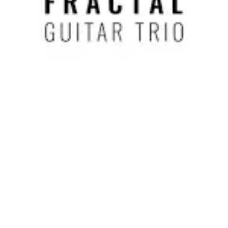
FIMNME | Fractal Trío | Viernes 21
Sonus Litterarum
·
Columnas
Noticias
·
2022-10-20
Foro Internacional de Música Nueva
Manuel Enríquez
Sala Manuel M. Ponce, Palacio de Bellas Artes
|
Viernes 21,