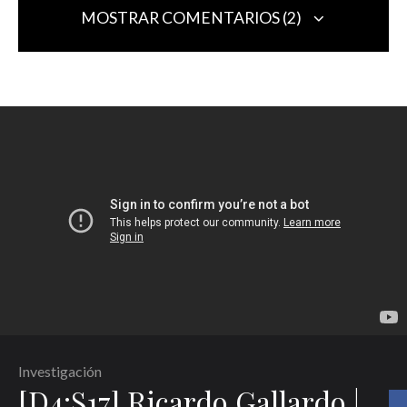
MOSTRAR COMENTARIOS (2)
Armando Contreras
Responder
2022-11-04 a las 9:40 pm
Aplaudo de pie la labor que abarca su profundo interés de
difundir el conocimiento desde el punto de vista de los
maestros, de los intérpretes y de los compositores.
Agradezco la vitalidad que imprimen con su manera de
explicar el fenómeno musical de nuestro tiempo.
Ana Lara
Responder
2022-11-07 a las 5:04 pm
Muchas gracias querido Armando.
Investigación
[D4:S17] Ricardo Gallardo |