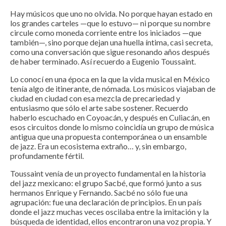
Hay músicos que uno no olvida. No porque hayan estado en
los grandes carteles —que lo estuvo— ni porque su nombre
circule como moneda corriente entre los iniciados —que
también—, sino porque dejan una huella íntima, casi secreta,
como una conversación que sigue resonando años después
de haber terminado. Así recuerdo a Eugenio Toussaint.
Lo conocí en una época en la que la vida musical en México
tenía algo de itinerante, de nómada. Los músicos viajaban de
ciudad en ciudad con esa mezcla de precariedad y
entusiasmo que sólo el arte sabe sostener. Recuerdo
haberlo escuchado en Coyoacán, y después en Culiacán, en
esos circuitos donde lo mismo coincidía un grupo de música
antigua que una propuesta contemporánea o un ensamble
de jazz. Era un ecosistema extraño… y, sin embargo,
profundamente fértil.
Toussaint venía de un proyecto fundamental en la historia
del jazz mexicano: el grupo Sacbé, que formó junto a sus
hermanos Enrique y Fernando. Sacbé no sólo fue una
agrupación: fue una declaración de principios. En un país
donde el jazz muchas veces oscilaba entre la imitación y la
búsqueda de identidad, ellos encontraron una voz propia. Y