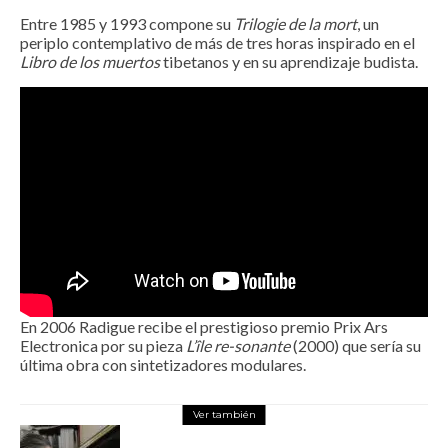
Entre 1985 y 1993 compone su
Trilogie de la mort
, un
periplo contemplativo de más de tres horas inspirado en el
Libro de los muertos
tibetanos y en su aprendizaje budista.
En 2006 Radigue recibe el prestigioso premio Prix Ars
Electronica por su pieza
L’île re-sonante
(2000) que sería su
última obra con sintetizadores modulares.
Ver también