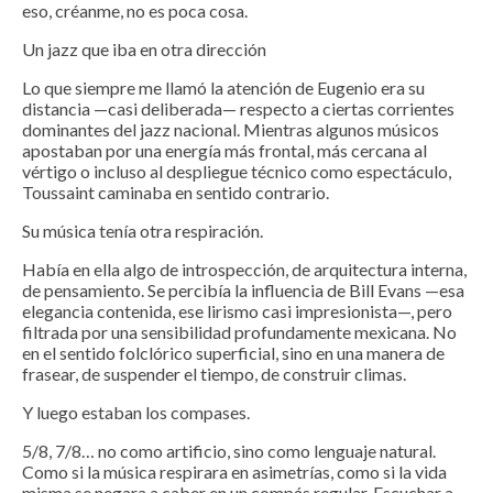
eso, créanme, no es poca cosa.
Un jazz que iba en otra dirección
Lo que siempre me llamó la atención de Eugenio era su
distancia —casi deliberada— respecto a ciertas corrientes
dominantes del jazz nacional. Mientras algunos músicos
apostaban por una energía más frontal, más cercana al
vértigo o incluso al despliegue técnico como espectáculo,
Toussaint caminaba en sentido contrario.
Su música tenía otra respiración.
Había en ella algo de introspección, de arquitectura interna,
de pensamiento. Se percibía la influencia de Bill Evans —esa
elegancia contenida, ese lirismo casi impresionista—, pero
filtrada por una sensibilidad profundamente mexicana. No
en el sentido folclórico superficial, sino en una manera de
frasear, de suspender el tiempo, de construir climas.
Y luego estaban los compases.
5/8, 7/8… no como artificio, sino como lenguaje natural.
Como si la música respirara en asimetrías, como si la vida
misma se negara a caber en un compás regular. Escuchar a