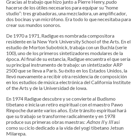
Gracias al trabajo que hizo junto a Pierre Henry, pudo
hacerse de los útiles necesarios para equipar su “home
studio”: tres grabadoras, una mezcladora, un amplificador,
dos bocinas y un micrófono. Era todo lo que necesitaba para
crear sus mundos sonoros.
De 1970 a 1971, Radigue es nombrada compositora
residente en la New York University School of the Arts. En el
estudio de Morton Subotnick, trabaja con un Buchla (serie
100), uno de los primeros sintetizadores modulares de la
época. Al final de su estancia, Radigue encuentra el que sería
su principal instrumento de trabajo: un sintetizador ARP
2500 que se lleva a París. Su éxito en los Estados Unidos, la
llevó nuevamente a recibir otra residencia de composición
en los estudios de música electrónica del California Institute
of the Arts y de la Universidad de Iowa.
En 1974 Radigue descubre y se convierte al Budismo
tibetano e inicia un retiro espiritual con el maestro Pawo
Rinpoche durante varios años. Este tránsito espiritual hará
que su trabajo se transforme radicalmente y en 1978
produce sus primeras obras maestras:
Adnos II
y
III
así
como su ciclo dedicado a la vida del yogi tibetano Jetsun
Milarepa.