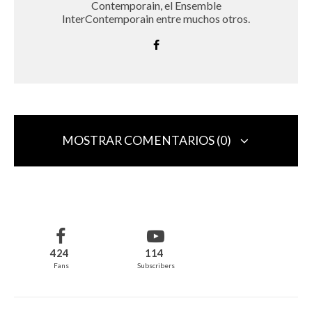
Contemporain, el Ensemble
InterContemporain entre muchos otros.
MOSTRAR COMENTARIOS (0)
Deja una respuesta
Tu dirección de correo electrónico no será publicada.
Los campos
obligatorios están marcados con
*
424
114
Fans
Subscribers
Comentario
*