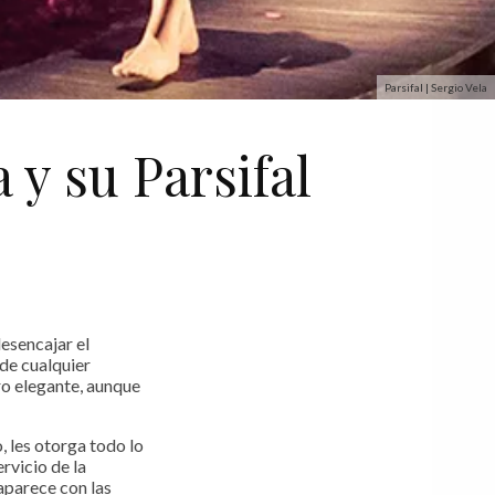
Parsifal | Sergio Vela
 y su Parsifal
esencajar el
 de cualquier
tro elegante, aunque
, les otorga todo lo
rvicio de la
aparece con las