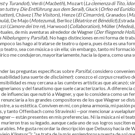
est
y
Turandot
), Verdi (
Macbeth
), Mozart (
La clemenza di Tito
,
Ido
an tutte
y
Die Entführung aus dem Serail
), Gluck (
Orfeo ed Euridic
hatten
), Chávez (
The Visitors
), Henze (
El Cimarrón
), Granados (
Ma
ula
), De Majo (
Motezuma
), Berlioz (
Béatrice et Bénédict
),Estrada 
zzi (
L’amore dei tre re
), Harwood (
Collaboration
), Müller (
Medea
)
tuales, de mis aventuras alrededor de Wagner (
Der fliegende Holl
s Nibelungen
y
Parsifal
). No hago distinciones en mi forma de traba
tampoco las hago al tratarse de teatro u ópera, pues ésta es una for
o teatro, sea con música o sin ella; sin embargo, tanto mi formac
lírico me condujeron, mayoritariamente, hacia la ópera, como una s
r las preguntas específicas sobre
Parsifal
, considero convenien
sabilidad (una suerte de
disclaimer
): conozco el
corpus
creativo 
nsibilidad es muy cercana a las cumbres artísticas que alcanzó; s
gnerianos y del fanatismo que suele caracterizarlos. A diferencia 
 de influencias que nutrió a Wagner, y que lo considera como un f
s renunciaría a los grandes compositores de los que Wagner se dist
postre, a su estética. Conviven en mí, con plena armonía, mi pasión p
sas, y tanto Offenbach como Stravinski —por mencionar a vuelaplum
gner— están presentes en mis preferencias. Ni la música ni el teat
urieron tras su legado, aunque cada uno de sus logros susciten en
urables. Me gusta recordar la descripción que Debussy hacía de W
iejo Klingsor”): “se trata de la más esplendorosa puesta de sol qu