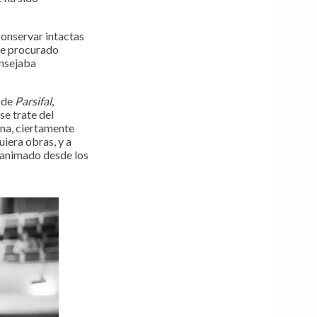
onservar intactas
 he procurado
nsejaba
 de
Parsifal
,
se trate del
ena, ciertamente
iera obras, y a
a animado desde los