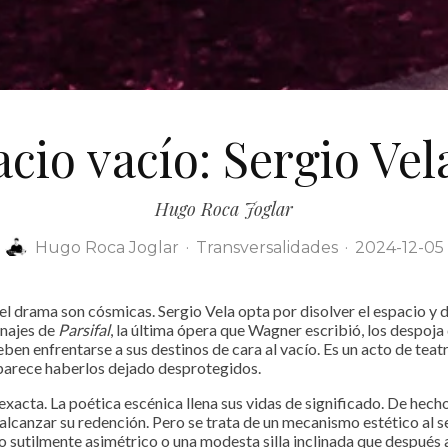
acio vacío: Sergio Vela
Hugo Roca Joglar
Hugo Roca Joglar
·
Transversalidades
·
2024-12-05
l drama son cósmicas. Sergio Vela opta por disolver el espacio y d
onajes de
Parsifal
, la última ópera que Wagner escribió, los despoja
Deben enfrentarse a sus destinos de cara al vacío. Es un acto de tea
 parece haberlos dejado desprotegidos.
exacta. La poética escénica llena sus vidas de significado. De hecho
alcanzar su redención. Pero se trata de un mecanismo estético al se
o sutilmente asimétrico o una modesta silla inclinada que después 