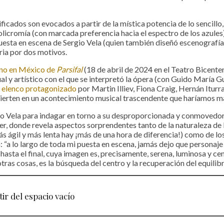
ificados son evocados a partir de la mística potencia de lo sencillo
olicromía (con marcada preferencia hacia el espectro de los azules
uesta en escena de Sergio Vela (quien también diseñó escenografía
ria por dos motivos.
eno en México de
Parsifal
(18 de abril de 2024 en el Teatro Bicente
al y artístico con el que se interpretó la ópera (con Guido María 
 elenco protagonizado
por Martin Illiev, Fiona Craig, Hernán Iturr
vierten en un acontecimiento musical trascendente que haríamos mal
o Vela para indagar en torno a su desproporcionada y conmovedo
, donde revela aspectos sorprendentes tanto de la naturaleza de l
ás ágil y más lenta hay ¡más de una hora de diferencia!) como de los
 “a lo largo de toda mi puesta en escena, jamás dejo que personaje
no hasta el final, cuya imagen es, precisamente, serena, luminosa y 
 otras cosas, es la búsqueda del centro y la recuperación del equilibr
tir del espacio vacío