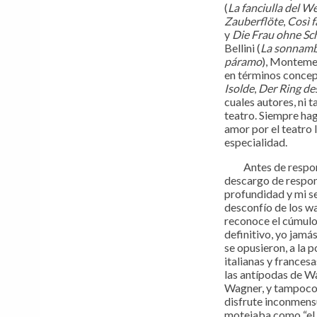
(
La fanciulla del W
Zauberflöte
,
Così f
y
Die Frau ohne Sc
Bellini (
La sonnamb
páramo
), Monteme
en términos concep
Isolde
,
Der Ring de
cuales autores, ni 
teatro. Siempre hag
amor por el teatro 
especialidad.
Antes de responde
descargo de respon
profundidad y mi se
desconfío de los wa
reconoce el cúmulo
definitivo, yo jamá
se opusieron, a la 
italianas y france
las antípodas de Wa
Wagner, y tampoco m
disfrute inconmens
motejaba como “el v