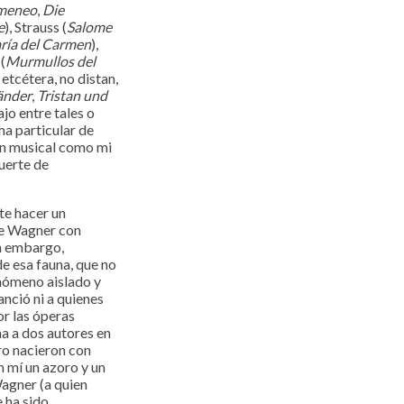
meneo
,
Die
e
), Strauss (
Salome
ría del Carmen
),
(
Murmullos del
, etcétera, no distan,
änder
,
Tristan und
jo entre tales o
ma particular de
ión musical como mi
uerte de
te hacer un
de Wagner con
in embargo,
de esa fauna, que no
enómeno aislado y
anció ni a quienes
or las óperas
a a dos autores en
ro nacieron con
 mí un azoro y un
agner (a quien
e ha sido