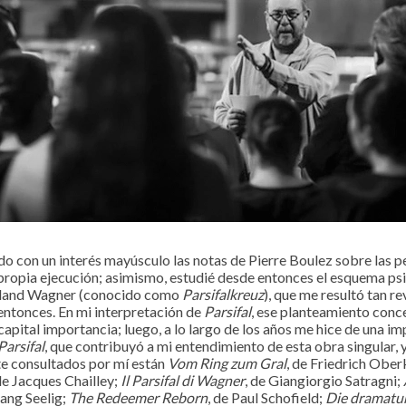
o con un interés mayúsculo las notas de Pierre Boulez sobre las p
 propia ejecución; asimismo, estudié desde entonces el esquema ps
eland Wagner (conocido como
Parsifalkreuz
), que me resultó tan 
entonces. En mi interpretación de
Parsifal
, ese planteamiento conc
apital importancia; luego, a lo largo de los años me hice de una i
Parsifal
, que contribuyó a mi entendimiento de esta obra singular, y 
e consultados por mí están
Vom Ring zum Gral
, de Friedrich Ober
 de Jacques Chailley;
Il Parsifal di Wagner
, de Giangiorgio Satragni;
ang Seelig;
The Redeemer Reborn
, de Paul Schofield;
Die dramatu