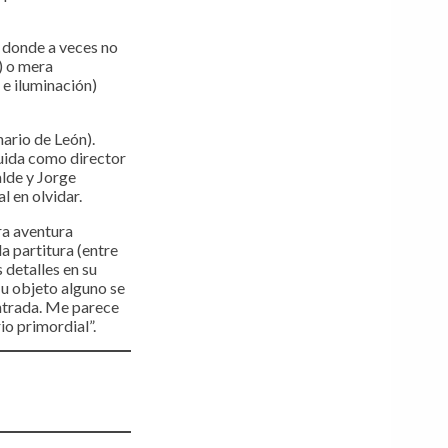
, donde a veces no
) o mera
 e iluminación)
nario de León).
Guida como director
alde y Jorge
 en olvidar.
ra aventura
a partitura (entre
 detalles en su
 u objeto alguno se
centrada. Me parece
io primordial”.