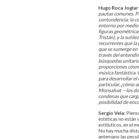
Hugo Roca Joglar
pautas comunes. Pi
contundencia; la co
entorno por medio 
figuras geométricas
Tristán), y la sutil
recurrentes que la p
que se sumerge en 
través del entendim
búsquedas unitarias
proporciones cósmi
música fantástica.
para desarrollar el
particular, ¿cómo a
Monsalvat —los dom
condenas que cargan
posibilidad de enco
Sergio Vela:
Piens
estéticas no están 
estilísticos, en el
No hay mucha dista
antemano las peculi