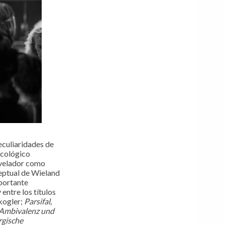
eculiaridades de
icológico
revelador como
eptual de Wieland
mportante
entre los títulos
kogler;
Parsifal,
Ambivalenz und
rgische