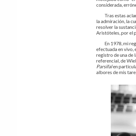
considerada, errón
Tras estas aclarac
la admiración, la c
resolver la sustanc
Aristóteles, por el p
En 1978, mi regal
efectuada en vivo, 
registro de una de 
referencial, de Wie
Parsifal
en particul
albores de mis tarea