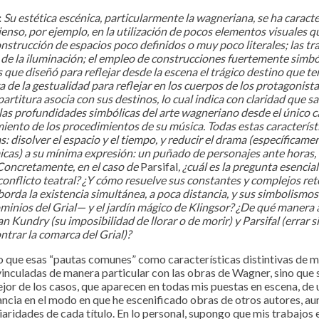
:
Su estética escénica, particularmente la wagneriana, se ha caracte
enso, por ejemplo, en la utilización de pocos elementos visuales 
nstrucción de espacios poco definidos o muy poco literales; las t
de la iluminación; el empleo de construcciones fuertemente simból
 que diseñó para reflejar desde la escena el trágico destino que te
eza de la gestualidad para reflejar en los cuerpos de los protagonist
artitura asocia con sus destinos, lo cual indica con claridad que sa
las profundidades simbólicas del arte wagneriano desde el único c
iento de los procedimientos de su música. Todas estas característ
: disolver el espacio y el tiempo, y reducir el drama (específicam
cas) a su mínima expresión: un puñado de personajes ante horas, 
 Concretamente, en el caso de
Parsifal
, ¿cuál es la pregunta esencia
 conflicto teatral? ¿Y cómo resuelve sus constantes y complejos re
borda la existencia simultánea, a poca distancia, y sus simbolismo
inios del Grial— y el jardín mágico de Klingsor? ¿De qué manera a
 Kundry (su imposibilidad de llorar o de morir) y Parsifal (errar s
ntrar la comarca del Grial)?
o que esas “pautas comunes” como características distintivas de m
vinculadas de manera particular con las obras de Wagner, sino que
 mejor de los casos, que aparecen en todas mis puestas en escena, de
ncia en el modo en que he escenificado obras de otros autores, a
aridades de cada título. En lo personal, supongo que mis trabajos 