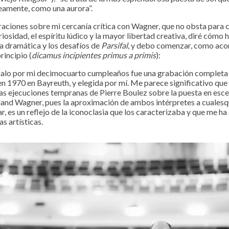
eamente, como una aurora”.
iones sobre mi cercanía crítica con Wagner, que no obsta para c
uriosidad, el espíritu lúdico y la mayor libertad creativa, diré cómo
ia dramática y los desafíos de
Parsifal
, y debo comenzar, como aco
rincipio (
dicamus incipientes primus a primis
):
o por mi decimocuarto cumpleaños fue una grabación completa
en 1970 en Bayreuth, y elegida por mí. Me parece significativo que 
las ejecuciones tempranas de Pierre Boulez sobre la puesta en esc
land Wagner, pues la aproximación de ambos intérpretes a cualesqu
ar, es un reflejo de la iconoclasia que los caracterizaba y que me h
s artísticas.