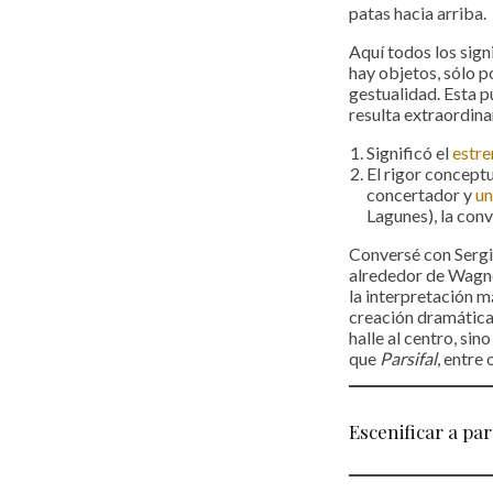
patas hacia arriba.
Aquí todos los sign
hay objetos, sólo p
gestualidad. Esta p
resulta extraordina
Significó el
estr
El rigor conceptu
concertador y
un
Lagunes), la con
Conversé con Sergi
alrededor de Wagner
la interpretación m
creación dramática:
halle al centro, si
que
Parsifal
, entre
Escenificar a par