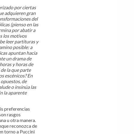
rizado por ciertas
que adquieren gran
ransformaciones del
icas (pienso en las
rmina por abatir a
as los motivos
be leer partituras y
amino posible: a
icas apuntan hacia
ente un drama de
horas y horas de
l de la que parte
tos escénicos? En
s opuestos, de
lude o insinúa las
in la aparente
is preferencias
 son rasgos
 una u otra manera.
unque reconozca de
en torno a Puccini