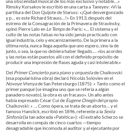
una obscenidad musical de los más exclusivo y notable…»
Rimsky Korsakov le escribió en una carta a Taneyev: «Vi la
partitura del Don Quijote de Staruss: «¡Qué desvergonzado
y p… es este Richard Strauss…!» En 1913, después del
estreno de la Consagración de la Primavera de Stravinsky,
opinó Pierre Lalo en
Le Temps
de París: «… El sistema y el
culto de las notas falsas no ha sido jamás practicado con
igual industria, celo y encarnizamiento. De la primera a la
última nota, nunca llega aquella que uno espero, sino la de
junto, o sea, la que no debiera haber llegado…. «los acordes
y las notas están puestos allí con el definido propósito de
producir una impresión de flases aguda y casi intolerable.»
Del
Primer Concierto para piano y orquesta
de Chaikovski
(esa popularísima obra) declaró Nicolás Soloviev en el
Novoye Vrenya
de San Petersburgo (1875): » Tanto como el
primer panqué (se imagina uno que se refería a algún
panadero novato), la obra es un fracaso». Un año antes
había expresado César Cui de
Eugene Onegin
del propio
Chaikovski: » . .. Como ópera, se trata de un aborto… y el
famoso Hanslick, escribió en 1896, referente a la
Sexta
Sinfonía
(la tan adorada «Patética»): «El extraño Scherzo se
desarrolla en compás de cinco cuartos —tiempo
desagradable que incomoda al auditor y al ejecutante por