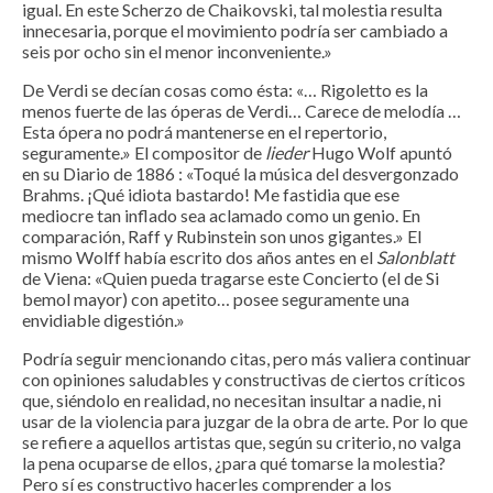
igual. En este Scherzo de Chaikovski, tal molestia resulta
innecesaria, porque el movimiento podría ser cambiado a
seis por ocho sin el menor inconveniente.»
De Verdi se decían cosas como ésta: «… Rigoletto es la
menos fuerte de las óperas de Verdi… Carece de melodía …
Esta ópera no podrá mantenerse en el repertorio,
seguramente.» El compositor de
lieder
Hugo Wolf apuntó
en su Diario de 1886 : «Toqué la música del desvergonzado
Brahms. ¡Qué idiota bastardo! Me fastidia que ese
mediocre tan inflado sea aclamado como un genio. En
comparación, Raff y Rubinstein son unos gigantes.» El
mismo Wolff había escrito dos años antes en el
Salonblatt
de Viena: «Quien pueda tragarse este Concierto (el de Si
bemol mayor) con apetito… posee seguramente una
envidiable digestión.»
Podría seguir mencionando citas, pero más valiera continuar
con opiniones saludables y constructivas de ciertos críticos
que, siéndolo en realidad, no necesitan insultar a nadie, ni
usar de la violencia para juzgar de la obra de arte. Por lo que
se refiere a aquellos artistas que, según su criterio, no valga
la pena ocuparse de ellos, ¿para qué tomarse la molestia?
Pero sí es constructivo hacerles comprender a los