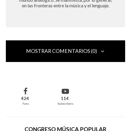
en las fronteras entre la música y el lenguaje.
MOSTRAR COMENTARIOS (0)
Deja una respuesta
Tu dirección de correo electrónico no será publicada.
Los campos
obligatorios están marcados con
*
424
114
Fans
Subscribers
Comentario
*
CONGRESO MÚSICA POPULAR