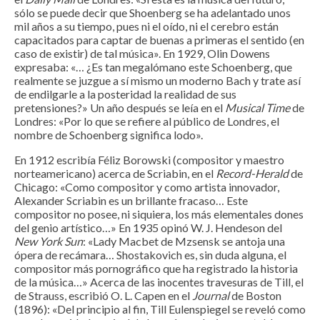
sólo se puede decir que Shoenberg se ha adelantado unos
mil años a su tiempo, pues ni el oído, ni el cerebro están
capacitados para captar de buenas a primeras el sentido (en
caso de existir) de tal música». En 1929, Olin Dowens
expresaba: «… ¿Es tan megalómano este Schoenberg, que
realmente se juzgue a sí mismo un moderno Bach y trate así
de endilgarle a la posteridad la realidad de sus
pretensiones?» Un año después se leía en el
Musical Time
de
Londres: «Por lo que se refiere al público de Londres, el
nombre de Schoenberg significa lodo».
En 1912 escribía Féliz Borowski (compositor y maestro
norteamericano) acerca de Scriabin, en el
Record-Herald
de
Chicago: «Como compositor y como artista innovador,
Alexander Scriabin es un brillante fracaso… Este
compositor no posee, ni siquiera, los más elementales dones
del genio artístico…» En 1935 opinó W. J. Hendeson del
New York Sun
: «Lady Macbet de Mzsensk se antoja una
ópera de recámara… Shostakovich es, sin duda alguna, el
compositor más pornográfico que ha registrado la historia
de la música…» Acerca de las inocentes travesuras de Till, el
de Strauss, escribió O. L. Capen en el
Journal
de Boston
(1896): «Del principio al fin, Till Eulenspiegel se reveló como