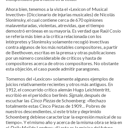
Ahora bien, tenemos a la vista el «Lexicon of Musical
Invective» (Diccionario de injurias musicales) de Nicolás
Slonimsky, el cual contiene cerca de 670 opiniones
malaventuradas, violentas, atrevidas, que el tiempo
demostró erróneas en su mayoría. Es verdad que Raúl Cosío
se refería más bien a la crítica relacionada con los
intérpretes y Slonimsky solamente recogió invectivas
contra algunos de los más notables compositores, a partir
de Beethoven, escritas en la prensa y otras publicaciones
por un número considerable de críticos y hasta de
compositores acerca de otros compositores. No obstante
esta objeción, el caso puede admitir parangones.
Tomemos del «Lexicon» solamente algunos ejemplos de
juicios relativamente recientes y otros más antiguos. En
1912, el concurrido crítico alemán Hugo Leichtentritt,
escribió en el periódico berlinés
Signale
, después de
escuchar las
Cinco Piezas
de Schoenberg: «Rechazo
totalmente estas Cinco Piezas de 1909… Pobres de
nuestros descendientes, si este triste y deprimido
Schoenberg debiese caracterizar la expresión musical de su
tiempo». Y el mismo año y acerca de la misma obra se leía en
el
Daily Mail
de Londres: «Si esta es la música del futuro,