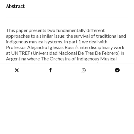
Abstract
This paper presents two fundamentally different
approaches to a similar issue: the survival of traditional and
indigenous musical systems. In part 1 we deal with
Professor Alejandro Iglesias Rossi’s interdisciplinary work
at UNTREF (Universidad Nacional De Tres De Febrero) in
Argentina where The Orchestra of Indigenous Musical
Instruments resides. I refer to it in this paper (with his
permission) as the Argentine Indigenous Orchestra (AIO).
His multi-disciplinary work has become a model for those
pursuing
decolonization
in music. He has uniquely included
archeology in South American pre-Spanish timelines in his
multi-disciplinary work prompting me to make a pointed
comparison between his research into 10,000 years in South
American music and comparing some observations in my
tracking of 2000 years of European musical development –
done via two graphical representations. In Part 2, I write
about my on-going applied-music project called
Sonic
Environment Studies
(SES) as a comparative development
that is moving very slowly, but surely, evolving (as I write)