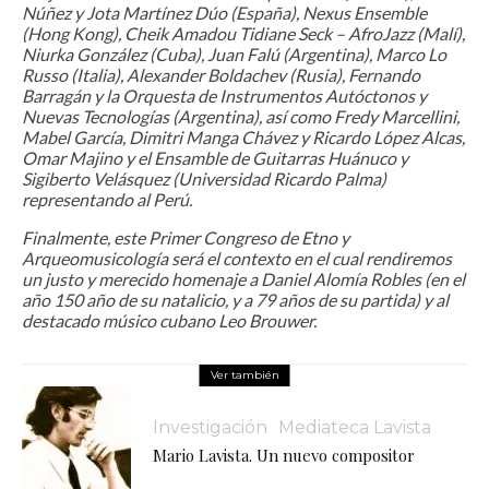
Núñez y Jota Martínez Dúo (España), Nexus Ensemble
(Hong Kong), Cheik Amadou Tidiane Seck – AfroJazz (Malí),
Niurka González (Cuba), Juan Falú (Argentina), Marco Lo
Russo (Italia), Alexander Boldachev (Rusia), Fernando
Barragán y la Orquesta de Instrumentos Autóctonos y
Nuevas Tecnologías (Argentina), así como Fredy Marcellini,
Mabel García, Dimitri Manga Chávez y Ricardo López Alcas,
Omar Majino y el Ensamble de Guitarras Huánuco y
Sigiberto Velásquez (Universidad Ricardo Palma)
representando al Perú.
Finalmente, este Primer Congreso de Etno y
Arqueomusicología será el contexto en el cual rendiremos
un justo y merecido homenaje a Daniel Alomía Robles (en el
año 150 año de su natalicio, y a 79 años de su partida) y al
destacado músico cubano Leo Brouwer.
Ver también
Investigación
Mediateca Lavista
Mario Lavista. Un nuevo compositor