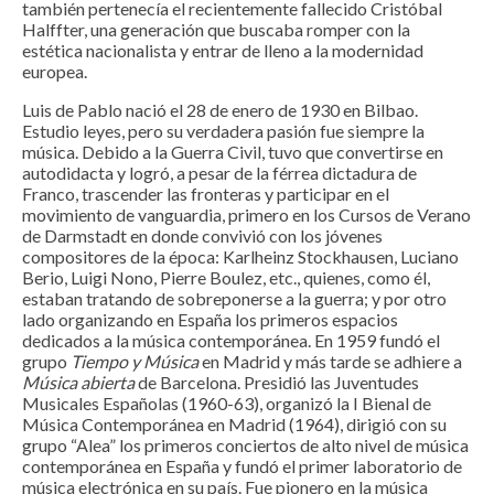
también pertenecía el recientemente fallecido Cristóbal
Halffter, una generación que buscaba romper con la
estética nacionalista y entrar de lleno a la modernidad
europea.
Luis de Pablo nació el 28 de enero de 1930 en Bilbao.
Estudio leyes, pero su verdadera pasión fue siempre la
música. Debido a la Guerra Civil, tuvo que convertirse en
autodidacta y logró, a pesar de la férrea dictadura de
Franco, trascender las fronteras y participar en el
movimiento de vanguardia, primero en los Cursos de Verano
de Darmstadt en donde convivió con los jóvenes
compositores de la época: Karlheinz Stockhausen, Luciano
Berio, Luigi Nono, Pierre Boulez, etc., quienes, como él,
estaban tratando de sobreponerse a la guerra; y por otro
lado organizando en España los primeros espacios
dedicados a la música contemporánea. En 1959 fundó el
grupo
Tiempo y Música
en Madrid y más tarde se adhiere a
Música abierta
de Barcelona. Presidió las Juventudes
Musicales Españolas (1960-63), organizó la I Bienal de
Música Contemporánea en Madrid (1964), dirigió con su
grupo “Alea” los primeros conciertos de alto nivel de música
contemporánea en España y fundó el primer laboratorio de
música electrónica en su país. Fue pionero en la música