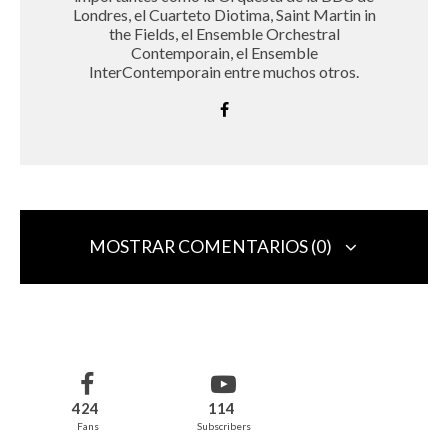
Londres, el Cuarteto Diotima, Saint Martin in
the Fields, el Ensemble Orchestral
Contemporain, el Ensemble
InterContemporain entre muchos otros.
MOSTRAR COMENTARIOS (0)
Deja una respuesta
Tu dirección de correo electrónico no será publicada.
Los campos
obligatorios están marcados con
*
424
114
Fans
Subscribers
Comentario
*