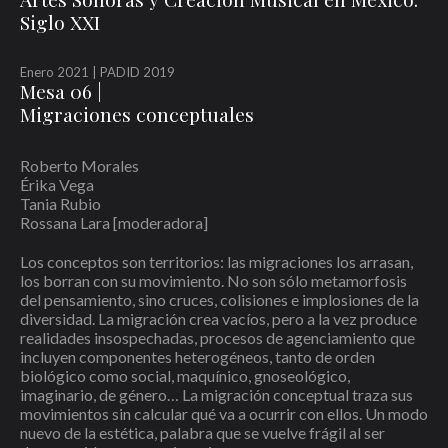
Siglo XXI
Guarda mi nombre, correo electrónico y web en este navegador para la
Enero 2021 | PADID 2019
próxima vez que comente.
Mesa 06 |
Migraciones conceptuales
Recibir un correo electrónico con los siguientes comentarios a esta entrada.
Recibir un correo electrónico con cada nueva entrada.
Roberto Morales
Érika Vega
Tania Rubio
Rossana Lara [moderadora]
Los conceptos son territorios: las migraciones los arrasan,
los borran con su movimiento. No son sólo metamorfosis
del pensamiento, sino cruces, colisiones e implosiones de la
diversidad. La migración crea vacíos, pero a la vez produce
realidades insospechadas, procesos de agenciamiento que
incluyen componentes heterogéneos, tanto de orden
biológico como social, maquínico, gnoseológico,
imaginario, de género… La migración conceptual traza sus
movimientos sin calcular qué va a ocurrir con ellos. Un modo
nuevo de la estética, palabra que se vuelve frágil al ser