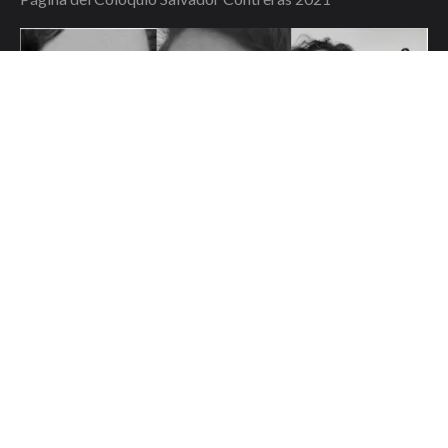
Marisol Jiménez, Jéssica Rodriguez, Guillermo Galindo