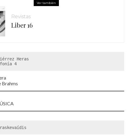
Ver también
Revistas
Liber 16
iérrez Heras
fonía 4 
era
de Brahms
MÚSICA