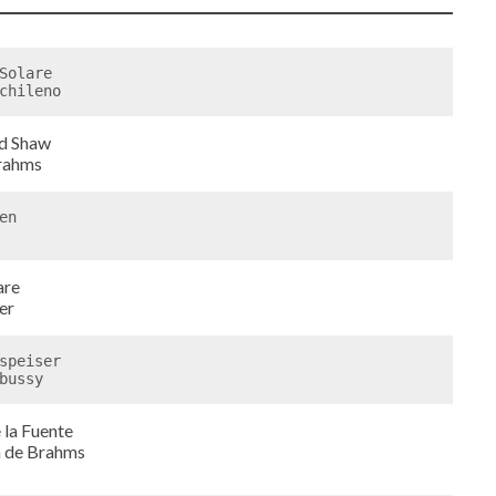
Solare
chileno 
d Shaw
Brahms
n

are
er
speiser

bussy 
 la Fuente
a de Brahms