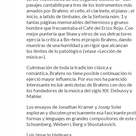
pasajes
cantabile
para tres de los instrumentos más
amados por Brahms: el cello, el clarinete, el piano-, el
inicio, a latido de timbales, de la Sinfonía núm. 1 y
tantas páginas memorables del hermoso y grueso
hombre que frecuentaba el Café del Erizo Rojo. Con
mejor puntería que Shaw y otros de sus detractores
ejercía la crítica a Bn~hms el propio Brahms, dando
muestras de una humildad y un rigor que alcanzan
los límites de lo patológico (véase «Lección de
música»).
Culminación de toda la tradición clásica y
romántica, Brahms no tiene posible continuación ni
ejerció mayor influencia. Por eso nos ha parecido
interesante incluir anécdotas de Brahms con dos de
los fundadores de la música del siglo XX: Debussy y
Mahler.
Los ensayos de Jonathan Kramer y Josep Soler
exploran y discuten precisamente esa fascinante probl
formas y lenguajes en grandes compositores de este s
Schoenberg, Weberri, Berg o Shostakovich.
Luis Ignacio Helguera