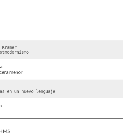
 Kramer

stmodernismo
da
rcera menor
as en un nuevo lenguaje 
a
AHMS