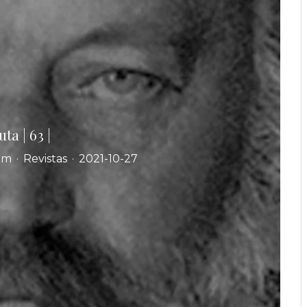
ta | 63 |
um
·
Revistas
·
2021-10-27