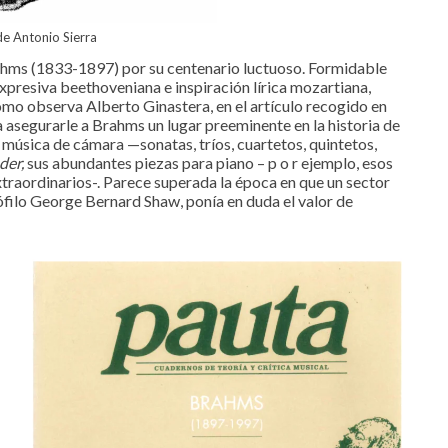
e Antonio Sierra
ahms (1833-1897) por su centenario luctuoso. Formidable
xpresiva beethoveniana e inspiración lírica mozartiana,
mo observa Alberto Ginastera, en el artículo recogido en
a asegurarle a Brahms un lugar preeminente en la historia de
 música de cámara —sonatas, tríos, cuartetos, quintetos,
eder,
sus abundantes piezas para piano – p o r ejemplo, esos
traordinarios-. Parece superada la época en que un sector
rófilo George Bernard Shaw, ponía en duda el valor de