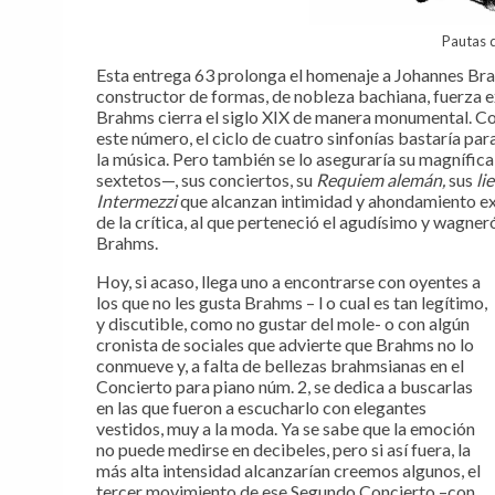
Pautas d
Esta entrega 63 prolonga el homenaje a Johannes Br
constructor de formas, de nobleza bachiana, fuerza e
Brahms cierra el siglo XIX de manera monumental. Co
este número, el ciclo de cuatro sinfonías bastaría par
la música. Pero también se lo aseguraría su magnífica
sextetos—, sus conciertos, su
Requiem alemán,
sus
li
Intermezzi
que alcanzan intimidad y ahondamiento ex
de la crítica, al que perteneció el agudísimo y wagne
Brahms.
Hoy, si acaso, llega uno a encontrarse con oyentes a
los que no les gusta Brahms – l o cual es tan legítimo,
y discutible, como no gustar del mole- o con algún
cronista de sociales que advierte que Brahms no lo
conmueve y, a falta de bellezas brahmsianas en el
Concierto para piano núm. 2, se dedica a buscarlas
en las que fueron a escucharlo con elegantes
vestidos, muy a la moda. Ya se sabe que la emoción
no puede medirse en decibeles, pero si así fuera, la
más alta intensidad alcanzarían creemos algunos, el
tercer movimiento de ese Segundo Concierto –con