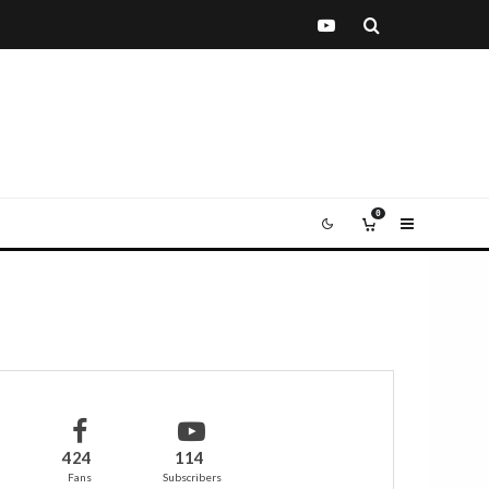
0
424
114
Fans
Subscribers