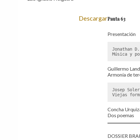
Descargar
Pauta 63
Presentación
Jonathan D.
Música y po
Guillermo Lan
Armonía de te
Josep Soler
Viejas form
Concha Urquiz
Dos poemas
DOSSIER BR