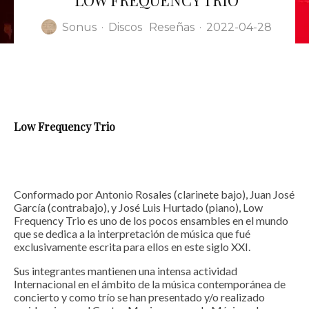
LOW FREQUENCY TRIO
Sonus
·
Discos
Reseñas
·
2022-04-28
Nombre
*
Low Frequency Trio
Correo electrónico
*
Web
Guarda mi nombre, correo electrónico y web en este navegador para la
Conformado por Antonio Rosales (clarinete bajo), Juan José
próxima vez que comente.
García (contrabajo), y José Luis Hurtado (piano), Low
Frequency Trio es uno de los pocos ensambles en el mundo
Recibir un correo electrónico con los siguientes comentarios a esta entrada.
que se dedica a la interpretación de música que fué
exclusivamente escrita para ellos en este siglo XXI.
Recibir un correo electrónico con cada nueva entrada.
Sus integrantes mantienen una intensa actividad
Internacional en el ámbito de la música contemporánea de
concierto y como trío se han presentado y/o realizado