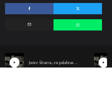
Javier Álvarez, en palabras de Díazmuñoz | Conversación con Silvia de la Cueva (2)