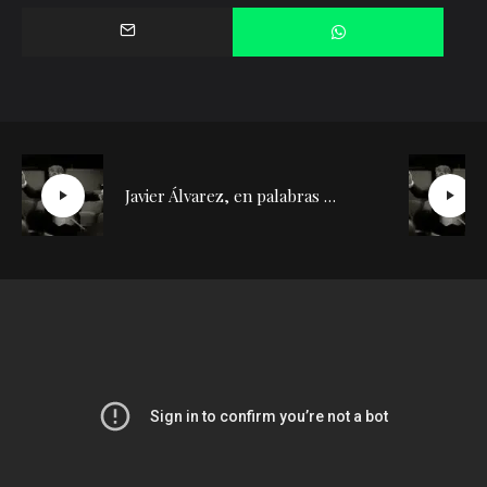
Javier Álvarez, en palabras de Díazmuñoz | Conversación con Silvia de la Cueva (2)