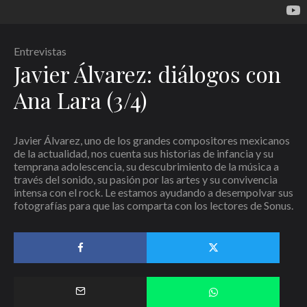
Entrevistas
Javier Álvarez: diálogos con
Nombre
*
Ana Lara (3/4)
Correo electrónico
*
Web
Javier Álvarez, uno de los grandes compositores mexicanos
de la actualidad, nos cuenta sus historias de infancia y su
temprana adolescencia, su descubrimiento de la música a
través del sonido, su pasión por las artes y su convivencia
Guarda mi nombre, correo electrónico y web en este navegador para la
intensa con el rock. Le estamos ayudando a desempolvar sus
próxima vez que comente.
fotografías para que las comparta con los lectores de Sonus.
Recibir un correo electrónico con los siguientes comentarios a esta entrada.
Recibir un correo electrónico con cada nueva entrada.