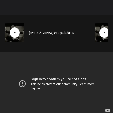
Javier Álvarez, en palabras de Díazmuñoz | Conversación con Silvia de la Cueva (2)