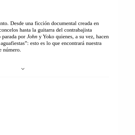
into. Desde una ficción documental creada en
concelos hasta la guitarra del contrabajista
o parada por
John
y Yoko quienes, a su vez, hacen
aguafiestas”: esto es lo que encontrará nuestra
te número.
nta de las vicisitudes relacionadas con la extensión y
igura de Scodanibbio, el eclecticismo, la complejidad de su
o a Iván Adriano una segunda parte para
La guitarra de
 por supuesto, puede leerse en Sonus en el número
de Scodanibbio, Adriano nos obliga a visitar el siglo
s del renacimiento europeo. Lo interesante no es solo el
visita a personajes como Domenico Carlo Maria Dragonetti
(1821-1889) hasta llegar a Fernando Grillo (1945-2013).
araciones o vínculos entre personajes transhistóricos a