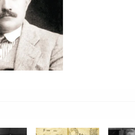
lo que buscamos dotar de una relac
lector. Por suerte el texto de Adri
Scodanibbio para que, podamos p
acompañados y sin salir de la mi
Sin perder la relevancia del act
interrogante para “Pensar el soni
reducida en el siglo XXI?” Betan
desarrollado por Pierre Schaeffer
envuelve nuestra cotidianeidad. 
contaminación sonora y la sobrec
escucha reducida se convierte en 
contemplación, la sensibilidad y 
¿Qué tienen en común la música,
una ventana sonora al pensamient
credo filosófico que quizá desco
debió acompañar la memoria de Va
ideas del aclamado educador están
desplaza el centro de gravedad de
El artículo siguiente se vuelve u
nuestro país y en nuestras instit