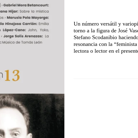
Un número versátil y variop
torno a la figura de José Vas
Stefano Scodanibio haciend
resonancia con la “feminista 
lectora o lector en el presen
Aunque el formato digital nos exe
paginación de los artículos, la f
filosofía creativa, han demandad
Stefano Scodanibbio
(la primera,
previo). Para comprender la obra 
XIX, pero también algunos ideale
viaje histórico sino también la 
(1763-1846), Giovanni Bottesini 
Cuando hacemos este tipo de comp