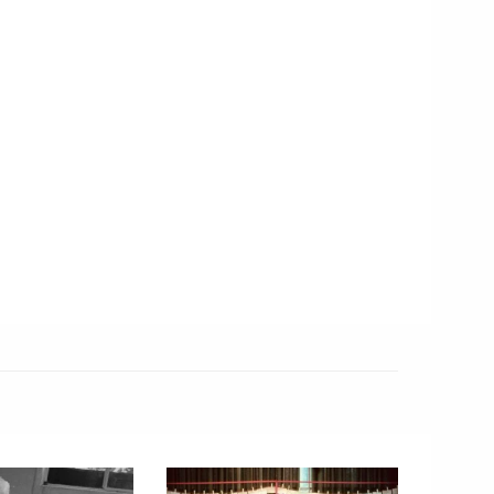
ión estilística la última palabra la tiene, siempre, el
ano a la par de las letras nos dejó la música de
ues, corroborar o refutar sus premisas sonoramente
sma página.
o de la escucha, Gabriel Mora Betancur nos plantea una
do en la era de la información ¿es posible una escucha
cur retoma el concepto de la escucha reducida
 para reflexionar sobre la hiperestimulación digital que
En un mundo gobernado por las multitareas, la
arga de estímulos auditivos, Betancur sugiere que la
un acto “resistencia perceptiva que permita recuperar la
la relación consciente con el entorno sonoro”.
 José Vasconcelos y Pitágoras? Mariana Hijar nos abre
o de Vasconcelos y nos permite descubrir aristas de su
nocíamos. Además de textualizar el paisaje sonoro que
sconcelos, la autora nos permite entender por qué las
 regidas no sólo por letras, sino también por un oído que
 nuestra tradición hacia una “epistemología del oído”.
n estandarte para la efeméride. El 25N resuena hoy en
uciones; es una fecha en que la bandera
naranjimorada
se