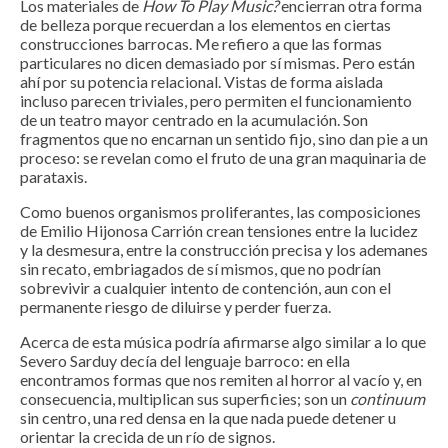
Los materiales de
How To Play Music?
encierran otra forma
de belleza porque recuerdan a los elementos en ciertas
construcciones barrocas. Me refiero a que las formas
particulares no dicen demasiado por sí mismas. Pero están
ahí por su potencia relacional. Vistas de forma aislada
incluso parecen triviales, pero permiten el funcionamiento
de un teatro mayor centrado en la acumulación. Son
fragmentos que no encarnan un sentido fijo, sino dan pie a un
proceso: se revelan como el fruto de una gran maquinaria de
parataxis.
Como buenos organismos proliferantes, las composiciones
de Emilio Hijonosa Carrión crean tensiones entre la lucidez
y la desmesura, entre la construcción precisa y los ademanes
sin recato, embriagados de sí mismos, que no podrían
sobrevivir a cualquier intento de contención, aun con el
permanente riesgo de diluirse y perder fuerza.
Acerca de esta música podría afirmarse algo similar a lo que
Severo Sarduy decía del lenguaje barroco: en ella
encontramos formas que nos remiten al horror al vacío y, en
consecuencia, multiplican sus superficies; son un
continuum
sin centro, una red densa en la que nada puede detener u
orientar la crecida de un río de signos.