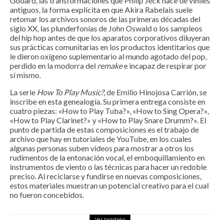
Godard, las transformaciones que Philip Jeck hace de viniles
antiguos, la forma explícita en que Akira Rabelais suele
retomar los archivos sonoros de las primeras décadas del
siglo XX, las plunderfonías de John Oswald o los sampleos
del hip hop antes de que los aparatos corporativos diluyeran
sus prácticas comunitarias en los productos identitarios que
le dieron oxígeno suplementario al mundo agotado del pop,
perdido en la modorra del
remake
e incapaz de respirar por
sí mismo.
La serie
How To Play Music?
, de Emilio Hinojosa Carrión, se
inscribe en esta genealogía. Su primera entrega consiste en
cuatro piezas: «How to Play Tuba?», «How to Sing Opera?»,
«How to Play Clarinet?» y «How to Play Snare Drumm?». El
punto de partida de estas composiciones es el trabajo de
archivo que hay en tutoriales de YouTube, en los cuales
algunas personas suben videos para mostrar a otros los
rudimentos de la entonación vocal, el emboquillamiento en
instrumentos de viento o las técnicas para hacer un redoble
preciso. Al reciclarse y fundirse en nuevas composiciones,
estos materiales muestran un potencial creativo para el cual
no fueron concebidos.
Ver también