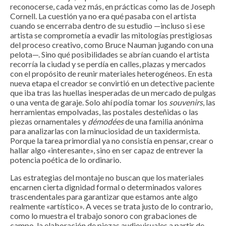
reconocerse, cada vez más, en prácticas como las de Joseph
Cornell. La cuestión ya no era qué pasaba con el artista
cuando se encerraba dentro de su estudio —incluso si ese
artista se comprometía a evadir las mitologías prestigiosas
del proceso creativo, como Bruce Nauman jugando con una
pelota—. Sino qué posibilidades se abrían cuando el artista
recorría la ciudad y se perdía en calles, plazas y mercados
con el propósito de reunir materiales heterogéneos. En esta
nueva etapa el creador se convirtió en un detective paciente
que iba tras las huellas inesperadas de un mercado de pulgas
o una venta de garaje. Solo ahí podía tomar los
souvenirs
, las
herramientas empolvadas, las postales desteñidas o las
piezas ornamentales y
démodées
de una familia anónima
para analizarlas con la minuciosidad de un taxidermista.
Porque la tarea primordial ya no consistía en pensar, crear o
hallar algo «interesante», sino en ser capaz de entrever la
potencia poética de lo ordinario.
Las estrategias del montaje no buscan que los materiales
encarnen cierta dignidad formal o determinados valores
trascendentales para garantizar que estamos ante algo
realmente «artístico». A veces se trata justo de lo contrario,
como lo muestra el trabajo sonoro con grabaciones de
campo, la elaboración de piezas audiovisuales a partir de