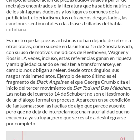
metrajes encontrados o la literatura que ha sabido nutrirse
de los sintagmas dudosos y los lugares comunes de la
publicidad, el periodismo, los refraneros desgastados, las
canciones sentimentales o las frases trilladas del habla
cotidiana.
Es cierto que las piezas artísticas no han dejado de referir a
otras obras, como sucede en la sinfonía 15 de Shostakovich,
con su uso de motivos melódicos de Beethoven, Wagner y
Rossini. A veces, incluso, estas referencias ganan en riqueza
y ambigüedad cuando se resisten a transformarse y, en
cambio, nos obligan a releer, desde otros ángulos, sus
rasgos más inmediatos. Ejemplo de esto último es el
fragmento de
Black Angels
en el que George Crumb cita el
inicio del tercer movimiento de
Der Tod und Das Mädchen
.
Las notas del cuarteto 14 de Schubert no son el testimonio
de un diálogo formal en proceso. Aparecen en su condición
de fantasmas: son las huellas de algo que parece ausente,
pero que no deja de interpelarnos; una materialidad que no
encuentra ya su lugar, pero que se resiste a desintegrarse
por completo.