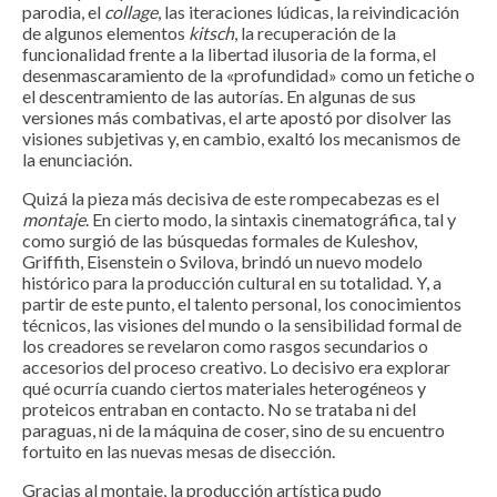
parodia, el
collage
, las iteraciones lúdicas, la reivindicación
de algunos elementos
kitsch
, la recuperación de la
funcionalidad frente a la libertad ilusoria de la forma, el
desenmascaramiento de la «profundidad» como un fetiche o
el descentramiento de las autorías. En algunas de sus
versiones más combativas, el arte apostó por disolver las
visiones subjetivas y, en cambio, exaltó los mecanismos de
la enunciación.
Quizá la pieza más decisiva de este rompecabezas es el
montaje
. En cierto modo, la sintaxis cinematográfica, tal y
como surgió de las búsquedas formales de Kuleshov,
Griffith, Eisenstein o Svilova, brindó un nuevo modelo
histórico para la producción cultural en su totalidad. Y, a
partir de este punto, el talento personal, los conocimientos
técnicos, las visiones del mundo o la sensibilidad formal de
los creadores se revelaron como rasgos secundarios o
accesorios del proceso creativo. Lo decisivo era explorar
qué ocurría cuando ciertos materiales heterogéneos y
proteicos entraban en contacto. No se trataba ni del
paraguas, ni de la máquina de coser, sino de su encuentro
fortuito en las nuevas mesas de disección.
Gracias al montaje, la producción artística pudo