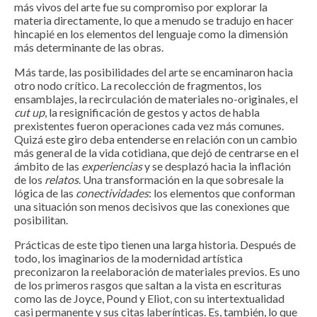
más vivos del arte fue su compromiso por explorar la
materia directamente, lo que a menudo se tradujo en hacer
hincapié en los elementos del lenguaje como la dimensión
más determinante de las obras.
Más tarde, las posibilidades del arte se encaminaron hacia
otro nodo crítico. La recolección de fragmentos, los
ensamblajes, la recirculación de materiales no-originales, el
cut up
, la resignificación de gestos y actos de habla
prexistentes fueron operaciones cada vez más comunes.
Quizá este giro deba entenderse en relación con un cambio
más general de la vida cotidiana, que dejó de centrarse en el
ámbito de las
experiencias
y se desplazó hacia la inflación
de los
relatos
. Una transformación en la que sobresale la
lógica de las
conectividades
: los elementos que conforman
una situación son menos decisivos que las conexiones que
posibilitan.
Prácticas de este tipo tienen una larga historia. Después de
todo, los imaginarios de la modernidad artística
preconizaron la reelaboración de materiales previos. Es uno
de los primeros rasgos que saltan a la vista en escrituras
como las de Joyce, Pound y Eliot, con su intertextualidad
casi permanente y sus citas laberínticas. Es, también, lo que