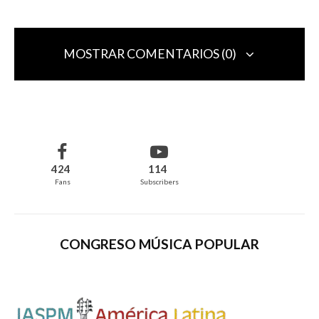
MOSTRAR COMENTARIOS (0)
Deja una respuesta
Tu dirección de correo electrónico no será publicada.
Los campos
obligatorios están marcados con
*
424
114
Fans
Subscribers
Comentario
*
CONGRESO MÚSICA POPULAR