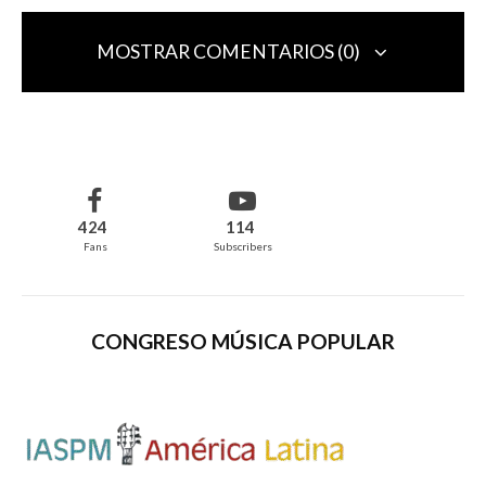
MOSTRAR COMENTARIOS (0)
Deja una respuesta
Tu dirección de correo electrónico no será publicada.
Los campos
obligatorios están marcados con
*
424
114
Fans
Subscribers
Comentario
*
CONGRESO MÚSICA POPULAR