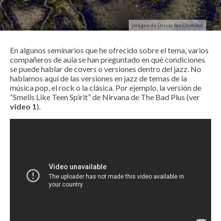
Imágen de Úrsula San Cristóbal
En algunos seminarios que he ofrecido sobre el tema, varios
compañeros de aula se han preguntado en qué condiciones
se puede hablar de covers o versiones dentro del jazz. No
hablamos aquí de las versiones en jazz de temas de la
música pop, el rock o la clásica. Por ejemplo, la versión de
“Smells Like Teen Spirit” de Nirvana de The Bad Plus (ver
video 1
).