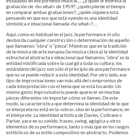
instalados en ese portento musical…. ¿a quién le interesa la
grabación de
«
So what» de 1959?; ¿quién pierde el tiempo
en comparar ambas grabaciones?; ¿quién siquiera está
pensando en que eso que está oyendo es una identidad
simbólica e ideacional llamada «So what»?…
Aquí, como es habitual en el jazz, la performance
in situ
desborda cualquier constricción o determinación de aquello
que llamamos “obra” o “pieza”. Mientras que en la tradición
de la música de arte europea (la música clásica) la identidad
estructural abstracta e ideacional que llamamos “obra” es la
entidad mistificada sobre la cual gira toda su cultura; los
estándares
del jazz son sólo el principio de una performance
que no se puede reducir a esta identidad. Por otro lado, ese
tipo de improvisaciones van más allá del compromiso de
cada interpretación con el tema que se está tocando. Un
mismo gesto improvisatorio puede aparecer en muchas
piezas diferentes sin importar cómo se llamen. De este
modo, la característica que determina la identidad de lo que
se interpreta no está en la «obra», sino en la performance; en
el intérprete. La identidad artística de Davies, Coltrane o
Parker, yace en su sonido, fraseo, swing, agógica y otros
elementos de su performance, tanto o más que en los rasgos
estilísticos de su estilo compositivo en abstracto. Podemos