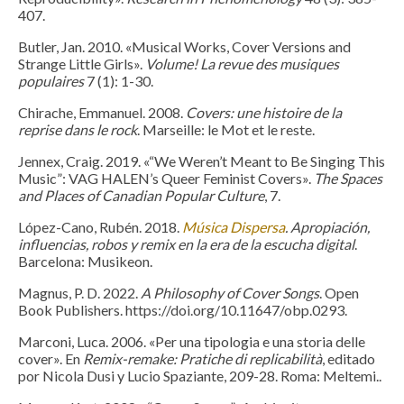
407.
Butler, Jan. 2010. «Musical Works, Cover Versions and
Strange Little Girls».
Volume! La revue des musiques
populaires
7 (1): 1-30.
Chirache, Emmanuel. 2008.
Covers: une histoire de la
reprise dans le rock
. Marseille: le Mot et le reste.
Jennex, Craig. 2019. «“We Weren’t Meant to Be Singing This
Music”: VAG HALEN’s Queer Feminist Covers».
The Spaces
and Places of Canadian Popular Culture
, 7.
López-Cano, Rubén. 2018.
Música Dispersa
. Apropiación,
influencias, robos y remix en la era de la escucha digital
.
Barcelona: Musikeon.
Magnus, P. D. 2022.
A Philosophy of Cover Songs
. Open
Book Publishers. https://doi.org/10.11647/obp.0293.
Marconi, Luca. 2006. «Per una tipologia e una storia delle
cover». En
Remix-remake: Pratiche di replicabilità
, editado
por Nicola Dusi y Lucio Spaziante, 209-28. Roma: Meltemi..