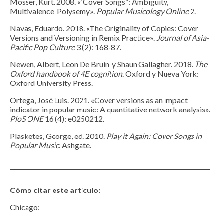
Mosser, Kurt. 2008. «“Cover Songs”: Ambiguity,
Multivalence, Polysemy».
Popular Musicology Online
2.
Navas, Eduardo. 2018. «The Originality of Copies: Cover
Versions and Versioning in Remix Practice».
Journal of Asia-
Pacific Pop Culture
3 (2): 168-87.
Newen, Albert, Leon De Bruin, y Shaun Gallagher. 2018.
The
Oxford handbook of 4E cognition
. Oxford y Nueva York:
Oxford University Press.
Ortega, José Luis. 2021. «Cover versions as an impact
indicator in popular music: A quantitative network analysis».
PloS ONE
16 (4): e0250212.
Plasketes, George, ed. 2010.
Play it Again: Cover Songs in
Popular Music
. Ashgate.
Cómo citar este artículo:
Chicago: