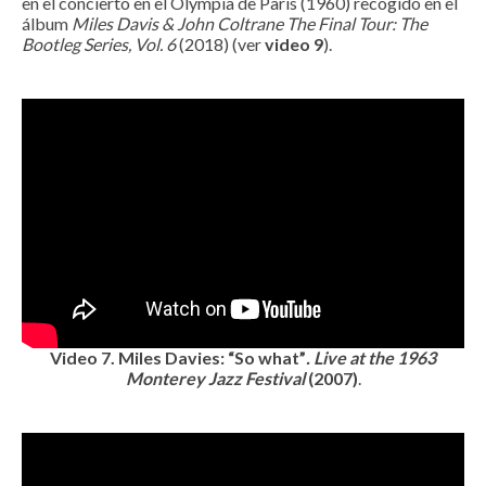
en el concierto en el Olympia de Paris (1960) recogido en el
álbum
Miles Davis & John Coltrane The Final Tour: The
Bootleg Series, Vol. 6
(2018) (ver
video 9
).
Video 7. Miles Davies: “So what”
. Live at the 1963
Monterey Jazz Festival
(2007)
.