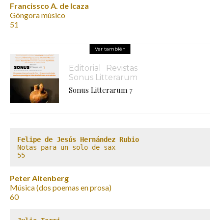
Francissco A. de Icaza
Góngora músico
51
Ver también
Editorial
Revistas
Sonus Litterarum
Sonus Litterarum 7
Felipe de Jesús Hernández Rubio
Notas para un solo de sax

55
Peter Altenberg
Música (dos poemas en prosa)
60