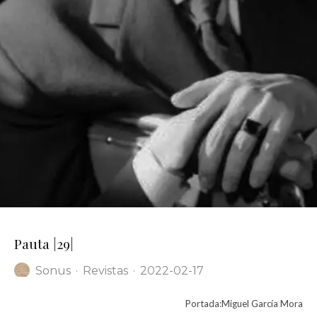
Pauta |29|
Sonus
·
Revistas
·
2022-02-17
Portada:Miguel García Mora