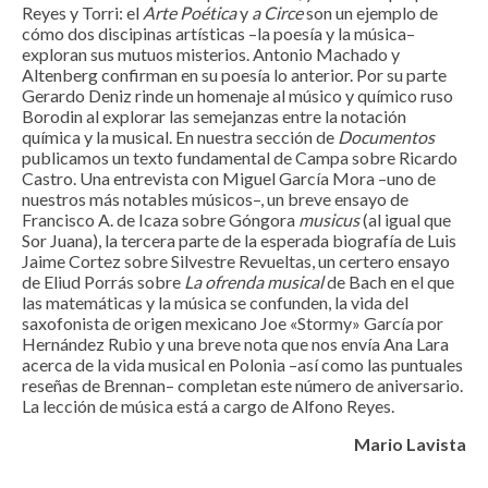
Reyes y Torri: el
Arte Poética
y
a
Circe
son un ejemplo de
cómo dos discipinas artísticas –la poesía y la música–
exploran sus mutuos misterios. Antonio Machado y
Altenberg confirman en su poesía lo anterior. Por su parte
Gerardo Deniz rinde un homenaje al músico y químico ruso
Borodin al explorar las semejanzas entre la notación
química y la musical. En nuestra sección de
Documentos
publicamos un texto fundamental de Campa sobre Ricardo
Castro. Una entrevista con Miguel García Mora –uno de
nuestros más notables músicos–, un breve ensayo de
Francisco A. de Icaza sobre Góngora
musicus
(al igual que
Sor Juana), la tercera parte de la esperada biografía de Luis
Jaime Cortez sobre Silvestre Revueltas, un certero ensayo
de Eliud Porrás sobre
La ofrenda musical
de Bach en el que
las matemáticas y la música se confunden, la vida del
saxofonista de origen mexicano Joe «Stormy» García por
Hernández Rubio y una breve nota que nos envía Ana Lara
acerca de la vida musical en Polonia –así como las puntuales
reseñas de Brennan– completan este número de aniversario.
La lección de música está a cargo de Alfono Reyes.
Mario Lavista