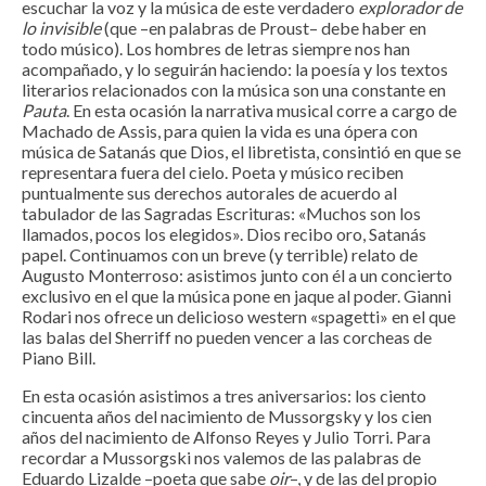
escuchar la voz y la música de este verdadero
explorador de
lo invisible
(que –en palabras de Proust– debe haber en
todo músico). Los hombres de letras siempre nos han
acompañado, y lo seguirán haciendo: la poesía y los textos
literarios relacionados con la música son una constante en
Pauta
. En esta ocasión la narrativa musical corre a cargo de
Machado de Assis, para quien la vida es una ópera con
música de Satanás que Dios, el libretista, consintió en que se
representara fuera del cielo. Poeta y músico reciben
puntualmente sus derechos autorales de acuerdo al
tabulador de las Sagradas Escrituras: «Muchos son los
llamados, pocos los elegidos». Dios recibo oro, Satanás
papel. Continuamos con un breve (y terrible) relato de
Augusto Monterroso: asistimos junto con él a un concierto
exclusivo en el que la música pone en jaque al poder. Gianni
Rodari nos ofrece un delicioso western «spagetti» en el que
las balas del Sherriff no pueden vencer a las corcheas de
Piano Bill.
En esta ocasión asistimos a tres aniversarios: los ciento
cincuenta años del nacimiento de Mussorgsky y los cien
años del nacimiento de Alfonso Reyes y Julio Torri. Para
recordar a Mussorgski nos valemos de las palabras de
Eduardo Lizalde –poeta que sabe
oir
–, y de las del propio