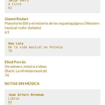
Julio Torri
A Circe

61
Gianni Rodari
Pianoforte Bill y el misterio de los espantapájaros (Western
musical-culto-italiano)
63
Ana Lara
De la vida musical en Polonia

70
Eliud Porrás
De número, música e ideas
(Bach: La ofrenda musical)
74
NOTAS SIN MÚSICA
Juan Arturo Brennan
Libros

82
