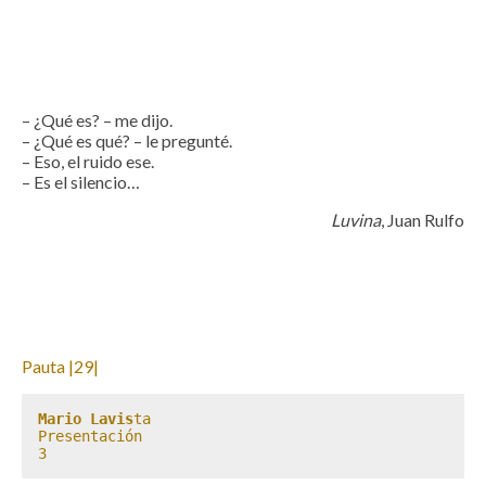
– ¿Qué es? – me dijo.
– ¿Qué es qué? – le pregunté.
– Eso, el ruido ese.
– Es el silencio…
Luvina
, Juan Rulfo
Pauta |29|
Mario Lavis
ta

Presentación

3