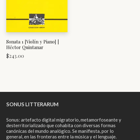
Sonata 1 [Violín y Piano] |
Héctor Quintanar
$
243.00
SONUS LITTERARUM
Sonus: artefacto digital migratorio, metamorfoseante y
desterritorializado que cohabita con diversas formas
canónicas del mundo analógico. Se manifiesta, por lo
general, en las fronteras entre la música y el lenguaje.