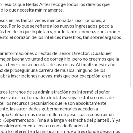
ro resulta que Bellas Artes recoge todos los dineros que
co lo que necesita mínimamente.
sos en las tantas veces mencionadas inscripciones, al
os. Por lo que se refiere a los nuevos ingresados, poco a
s feo de lo que lo pintan y, por lo tanto, comenzaron a poner
ento el corazón de los infelices maestros, tan sobrecargados
ar informaciones directas del señor Director. «Cualquier
ejor buena voluntad de corregirlo; pero no creemos que la
a a tener consecuencias desastrosas. Al finalizar este año
paz de proseguir una carrera de música; ninguno de los
habrá inscripciones nuevas, más que por excepción, en el
otros terrenos de su administración nos informó el señor
ervatorio», formado a iniciativa suya, estaba en vías de
ntel los recursos pecuniarios que le son absolutamente
ente, las autoridades gubernamentales acceden a
Tapia Colman más de un millón de pesos para construir un
 «Supermercado» (una ala larga y estrecha del plantel) . Y ya
considerablemente los terrenos dedicados al
odo lo referente a la música misma, y allí es donde deseamos