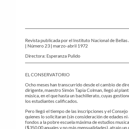
Nombre
*
Revista publicada por el Instituto Nacional de Bellas 
| Número 23 | marzo-abril 1972
Correo electrónico
*
Directora: Esperanza Pulido
Guarda mi nombre, correo electrónico y web en este navegador p
EL CONSERVATORIO
Recibir un correo electrónico con los siguientes comentarios a esta en
Ocho meses han transcurrido desde el cambio de dire
dirigente, maestro Simón Tapia Colman, llegó al plan
Recibir un correo electrónico con cada nueva entrada.
música, en el que hasta un bachillerato, cuyas gestion
los estudiantes calificados.
Pero llegó el tiempo de las inscripciones y el Consejo 
quienes lo solicitaran (sin consideración de edades n
fondos a la pobre escuela máxima de estudios musicale
($350.00 anuales y no más mensualidades), atrajo un