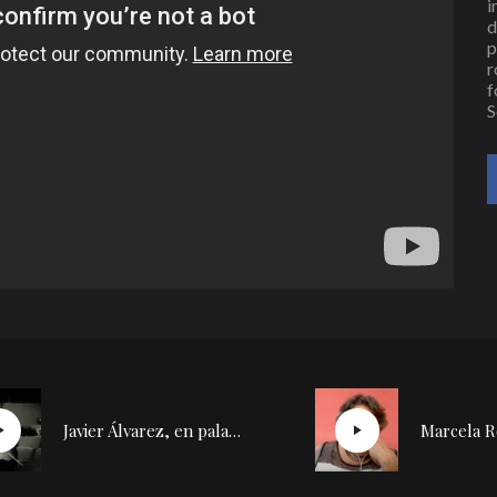
i
d
p
r
f
S
Javier Álvarez, en palabras de Díazmuñoz | Conversación con Silvia de la Cueva (1)