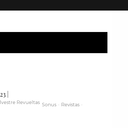
23 |
Sonus
·
Revistas
·