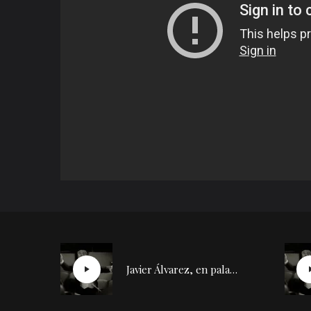
Javier Álvarez, en palabras de Díazmuñoz | Conversación con Silvia de la Cueva (2)