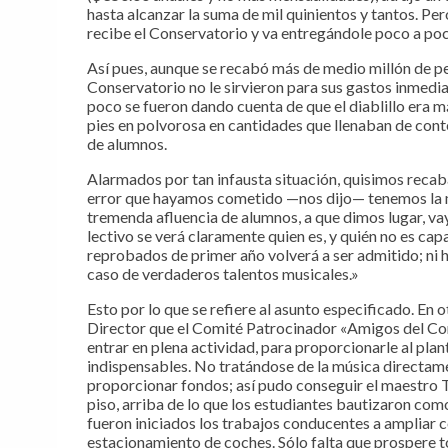
hasta alcanzar la suma de mil quinientos y tantos. Pe
recibe el Conservatorio y va entregándole poco a po
Así pues, aunque se recabó más de medio millón de pe
Conservatorio no le sirvieron para sus gastos inmediat
poco se fueron dando cuenta de que el diablillo era má
pies en polvorosa en cantidades que llenaban de cont
de alumnos.
Alarmados por tan infausta situación, quisimos recab
error que hayamos cometido —nos dijo— tenemos la m
tremenda afluencia de alumnos, a que dimos lugar, vay
lectivo se verá claramente quien es, y quién no es ca
reprobados de primer año volverá a ser admitido; ni 
caso de verdaderos talentos musicales.»
Esto por lo que se refiere al asunto especificado. En 
Director que el Comité Patrocinador «Amigos del Cons
entrar en plena actividad, para proporcionarle al pla
indispensables. No tratándose de la música directam
proporcionar fondos; así pudo conseguir el maestro 
piso, arriba de lo que los estudiantes bautizaron como
fueron iniciados los trabajos conducentes a ampliar 
estacionamiento de coches. Sólo falta que prospere t