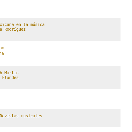
xicana en la música

a Rodríguez 

no
na
h-Martin

 Flandes

Revistas musicales
