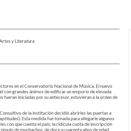
Artes y Literatura
Web
ara la próxima vez que comente.
trada.
ctores en el Conservatorio Nacional de Música. El nuevo
tel con grandes ánimos de edificar un emporio de elevada
es fueran iniciadas por su antecesor, estuvieran a la orden de
Consultivo de la institución decidió abrirles las puertas a
i aptitudes). Esta medida fue tomada para allegarle algunos
s con que cuenta el país; la ridícula cuota de inscripción
 cúmulo de muchachos, de doce a cuarenta años de edad,