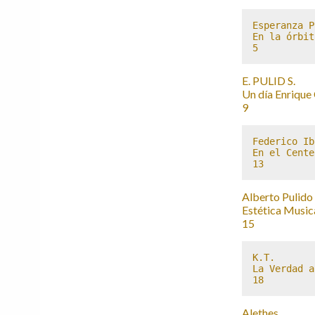
Esperanza P
En la órbit
5
E. PULID S.
Un día Enrique
9
Federico Ib
En el Cente
13
Alberto Pulido 
Estética Music
15
K.T. 

La Verdad a
18
Alethes