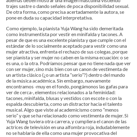
además deben mostrar una imagen masculina vistiendo
trajes sastre o dando señales de poca disponibilidad sexual.
De otra forma, como precisa acertadamente la autora, se
pone en duda su capacidad interpretativa.
Como ejemplo, la pianista Yuja Wang ha sido demeritada
como instrumentista por vestir en minifalda y tacones. A
pesar de que es una excelente pianista y que cumple con el
estándar de lo socialmente aceptado para vestir como una
mujer atractiva, enfrenta el rechazo de sus colegas, porque
ser pianista y ser mujer no caben en la misma ecuación: o se
es una, o la otra. Podríamos pensar que no tiene nada que ver
con ser mujer, sino más bien con un canon de vestimenta de
un artista clásico (¿o un artista “serio”?) dentro del mundo
de la música académica. Sin embargo, nuevamente
encontramos -muy en el fondo, pongámonos las gafas para
ver de cerca-, elementos relacionados a la feminidad:
tacones, minifalda, blusas y vestidos con escote o con la
espalda descubierta, como un distractor hacia el talento
musical. Algo que viste al academicismo como “menos
serio” y que se ha relacionado como vestimenta de mujer. Si
Yuja Wang tuviera otra carrera, y cumpliera el canon de las
actrices de televisión en una alfombra roja, indudablemente
no se hablaría de ella como una mujer provocativa del