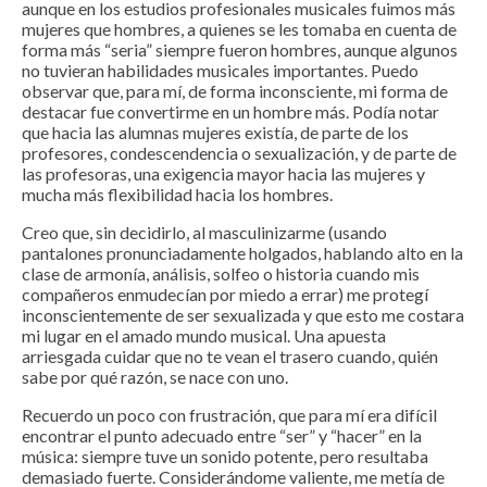
aunque en los estudios profesionales musicales fuimos más
mujeres que hombres, a quienes se les tomaba en cuenta de
forma más “seria” siempre fueron hombres, aunque algunos
no tuvieran habilidades musicales importantes. Puedo
observar que, para mí, de forma inconsciente, mi forma de
destacar fue convertirme en un hombre más. Podía notar
que hacia las alumnas mujeres existía, de parte de los
profesores, condescendencia o sexualización, y de parte de
las profesoras, una exigencia mayor hacia las mujeres y
mucha más flexibilidad hacia los hombres.
Creo que, sin decidirlo, al masculinizarme (usando
pantalones pronunciadamente holgados, hablando alto en la
clase de armonía, análisis, solfeo o historia cuando mis
compañeros enmudecían por miedo a errar) me protegí
inconscientemente de ser sexualizada y que esto me costara
mi lugar en el amado mundo musical. Una apuesta
arriesgada cuidar que no te vean el trasero cuando, quién
sabe por qué razón, se nace con uno.
Recuerdo un poco con frustración, que para mí era difícil
encontrar el punto adecuado entre “ser” y “hacer” en la
música: siempre tuve un sonido potente, pero resultaba
demasiado fuerte. Considerándome valiente, me metía de