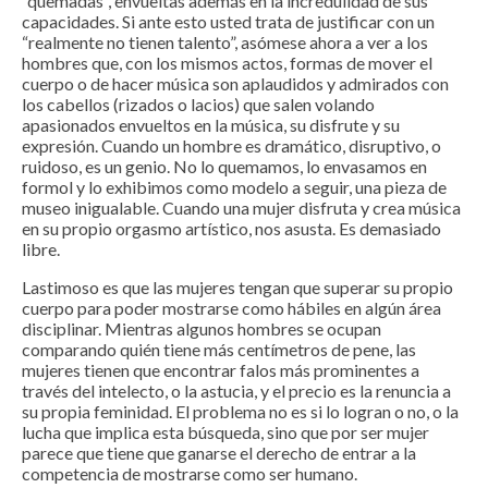
“quemadas”, envueltas además en la incredulidad de sus
capacidades. Si ante esto usted trata de justificar con un
“realmente no tienen talento”, asómese ahora a ver a los
hombres que, con los mismos actos, formas de mover el
cuerpo o de hacer música son aplaudidos y admirados con
los cabellos (rizados o lacios) que salen volando
apasionados envueltos en la música, su disfrute y su
expresión. Cuando un hombre es dramático, disruptivo, o
ruidoso, es un genio. No lo quemamos, lo envasamos en
formol y lo exhibimos como modelo a seguir, una pieza de
museo inigualable. Cuando una mujer disfruta y crea música
en su propio orgasmo artístico, nos asusta. Es demasiado
libre.
Lastimoso es que las mujeres tengan que superar su propio
cuerpo para poder mostrarse como hábiles en algún área
disciplinar. Mientras algunos hombres se ocupan
comparando quién tiene más centímetros de pene, las
mujeres tienen que encontrar falos más prominentes a
través del intelecto, o la astucia, y el precio es la renuncia a
su propia feminidad. El problema no es si lo logran o no, o la
lucha que implica esta búsqueda, sino que por ser mujer
parece que tiene que ganarse el derecho de entrar a la
competencia de mostrarse como ser humano.