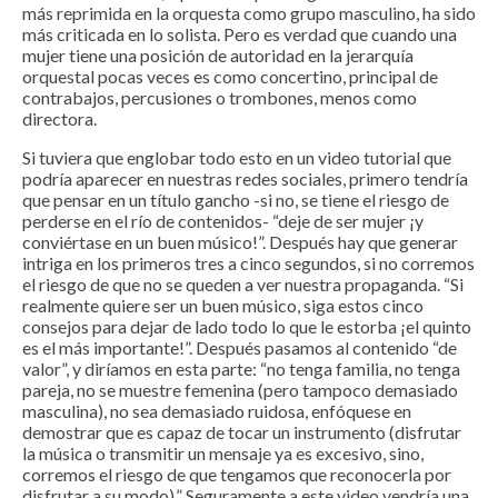
más reprimida en la orquesta como grupo masculino, ha sido
más criticada en lo solista. Pero es verdad que cuando una
mujer tiene una posición de autoridad en la jerarquía
orquestal pocas veces es como concertino, principal de
contrabajos, percusiones o trombones, menos como
directora.
Si tuviera que englobar todo esto en un video tutorial que
podría aparecer en nuestras redes sociales, primero tendría
que pensar en un título gancho -si no, se tiene el riesgo de
perderse en el río de contenidos- “deje de ser mujer ¡y
conviértase en un buen músico!”. Después hay que generar
intriga en los primeros tres a cinco segundos, si no corremos
el riesgo de que no se queden a ver nuestra propaganda. “Si
realmente quiere ser un buen músico, siga estos cinco
consejos para dejar de lado todo lo que le estorba ¡el quinto
es el más importante!”. Después pasamos al contenido “de
valor”, y diríamos en esta parte: “no tenga familia, no tenga
pareja, no se muestre femenina (pero tampoco demasiado
masculina), no sea demasiado ruidosa, enfóquese en
demostrar que es capaz de tocar un instrumento (disfrutar
la música o transmitir un mensaje ya es excesivo, sino,
corremos el riesgo de que tengamos que reconocerla por
disfrutar a su modo).” Seguramente a este video vendría una