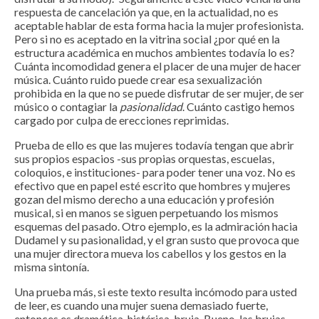
respuesta de cancelación ya que, en la actualidad, no es
aceptable hablar de esta forma hacia la mujer profesionista.
Pero si no es aceptado en la vitrina social ¿por qué en la
estructura académica en muchos ambientes todavía lo es?
Cuánta incomodidad genera el placer de una mujer de hacer
música. Cuánto ruido puede crear esa sexualización
prohibida en la que no se puede disfrutar de ser mujer, de ser
músico o contagiar la
pasionalidad
. Cuánto castigo hemos
cargado por culpa de erecciones reprimidas.
Prueba de ello es que las mujeres todavía tengan que abrir
sus propios espacios -sus propias orquestas, escuelas,
coloquios, e instituciones- para poder tener una voz. No es
efectivo que en papel esté escrito que hombres y mujeres
gozan del mismo derecho a una educación y profesión
musical, si en manos se siguen perpetuando los mismos
esquemas del pasado. Otro ejemplo, es la admiración hacia
Dudamel y su pasionalidad, y el gran susto que provoca que
una mujer directora mueva los cabellos y los gestos en la
misma sintonía.
Una prueba más, si este texto resulta incómodo para usted
de leer, es cuando una mujer suena demasiado fuerte,
entonces es dramática, histérica, bruja. Bueno, las brujas