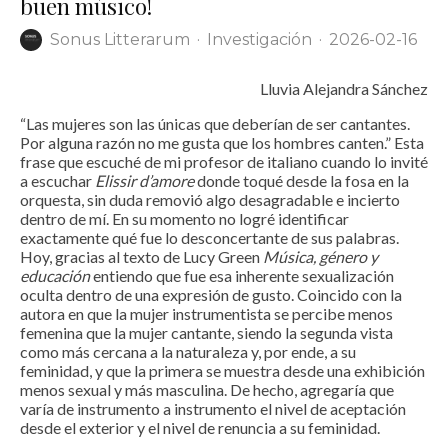
buen músico!
Sonus Litterarum
·
Investigación
·
2026-02-16
Lluvia Alejandra Sánchez
“Las mujeres son las únicas que deberían de ser cantantes.
Por alguna razón no me gusta que los hombres canten.” Esta
frase que escuché de mi profesor de italiano cuando lo invité
a escuchar
Elissir d’amore
donde toqué desde la fosa en la
orquesta, sin duda removió algo desagradable e incierto
dentro de mí. En su momento no logré identificar
exactamente qué fue lo desconcertante de sus palabras.
Hoy, gracias al texto de Lucy Green
Música, género y
educación
entiendo que fue esa inherente sexualización
oculta dentro de una expresión de gusto. Coincido con la
autora en que la mujer instrumentista se percibe menos
femenina que la mujer cantante, siendo la segunda vista
como más cercana a la naturaleza y, por ende, a su
feminidad, y que la primera se muestra desde una exhibición
menos sexual y más masculina. De hecho, agregaría que
varía de instrumento a instrumento el nivel de aceptación
desde el exterior y el nivel de renuncia a su feminidad.