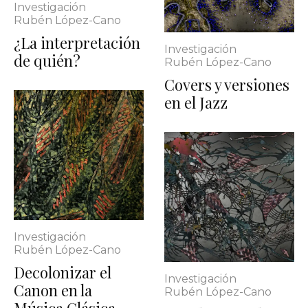
Investigación
Rubén López-Cano
¿La interpretación
Investigación
de quién?
Rubén López-Cano
Covers y versiones
en el Jazz
Investigación
Rubén López-Cano
Decolonizar el
Investigación
Canon en la
Rubén López-Cano