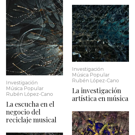
Investigación
Música Popular
Rubén López-Cano
Investigación
Música Popular
La investigación
Rubén López-Cano
artística en música
La escucha en el
negocio del
reciclaje musical