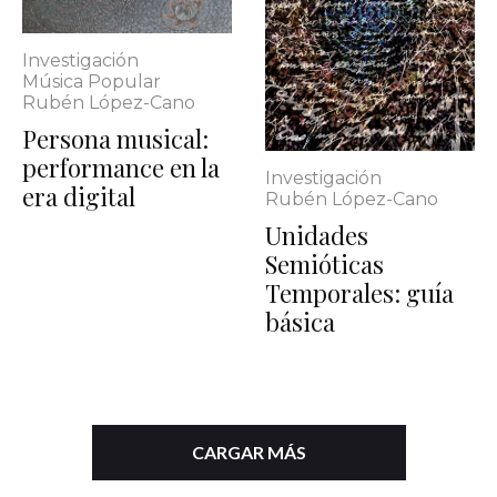
Investigación
Música Popular
Rubén López-Cano
Persona musical:
performance en la
Investigación
era digital
Rubén López-Cano
Unidades
Semióticas
Temporales: guía
básica
CARGAR MÁS