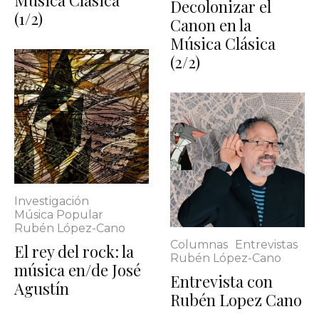
Música Clásica
Decolonizar el
(1/2)
Canon en la
Música Clásica
(2/2)
Investigación
Música Popular
Rubén López-Cano
Columnas
Entrevistas
El rey del rock: la
Rubén López-Cano
música en/de José
Entrevista con
Agustín
Rubén Lopez Cano