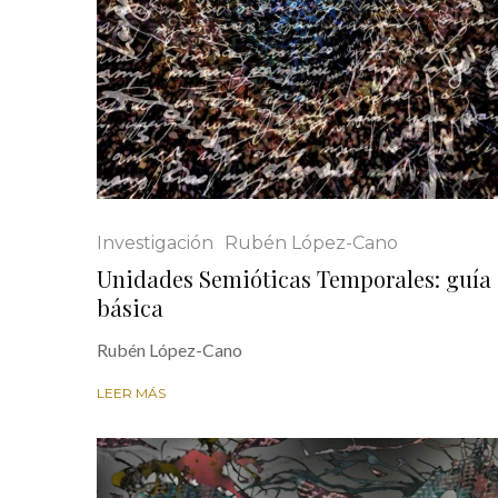
Investigación
Rubén López-Cano
Unidades Semióticas Temporales: guía
básica
Rubén López-Cano
LEER MÁS