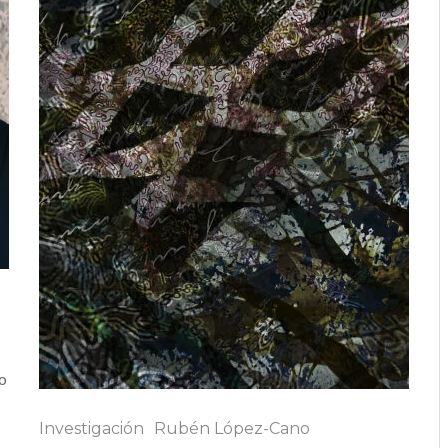
no
Investigación
Rubén López-Cano