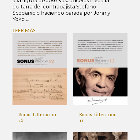
a la figura de José Vasconcelos hasta la
guitarra del contrabajista Stefano
Scodanibio haciendo parada por John y
Yoko ...
LEER MÁS
Sonus Litterarum
Sonus Litterarum
12
11