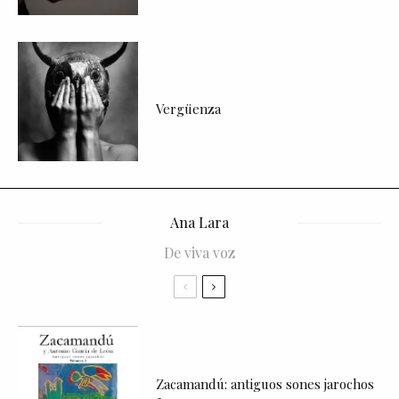
Vergüenza
Ana Lara
De viva voz
Zacamandú: antiguos sones jarochos